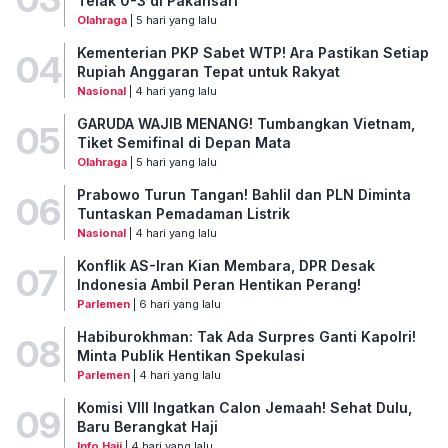
Telak 0-3 di Pakansari
Olahraga
| 5 hari yang lalu
Kementerian PKP Sabet WTP! Ara Pastikan Setiap
04
Rupiah Anggaran Tepat untuk Rakyat
Nasional
| 4 hari yang lalu
GARUDA WAJIB MENANG! Tumbangkan Vietnam,
05
Tiket Semifinal di Depan Mata
Olahraga
| 5 hari yang lalu
Prabowo Turun Tangan! Bahlil dan PLN Diminta
06
Tuntaskan Pemadaman Listrik
Nasional
| 4 hari yang lalu
Konflik AS-Iran Kian Membara, DPR Desak
07
Indonesia Ambil Peran Hentikan Perang!
Parlemen
| 6 hari yang lalu
Habiburokhman: Tak Ada Surpres Ganti Kapolri!
08
Minta Publik Hentikan Spekulasi
Parlemen
| 4 hari yang lalu
Komisi VIII Ingatkan Calon Jemaah! Sehat Dulu,
09
Baru Berangkat Haji
Info Haji
| 4 hari yang lalu