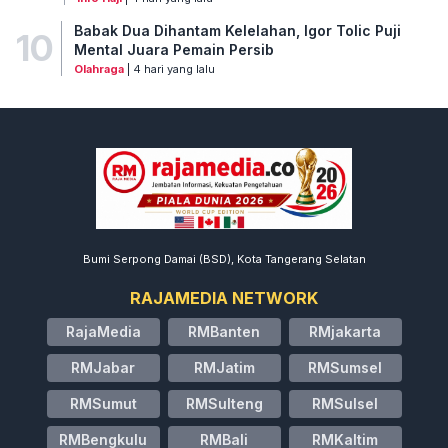
Babak Dua Dihantam Kelelahan, Igor Tolic Puji
10
Mental Juara Pemain Persib
Olahraga
| 4 hari yang lalu
Bumi Serpong Damai (BSD), Kota Tangerang Selatan
RAJAMEDIA NETWORK
RajaMedia
RMBanten
RMjakarta
RMJabar
RMJatim
RMSumsel
RMSumut
RMSulteng
RMSulsel
RMBengkulu
RMBali
RMKaltim