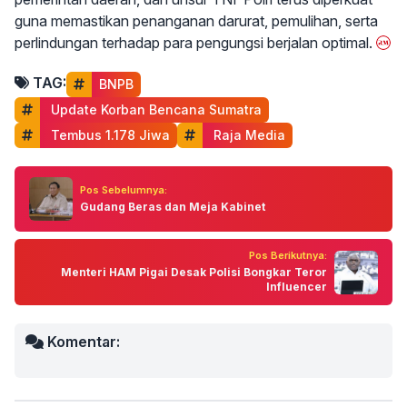
guna memastikan penanganan darurat, pemulihan, serta
perlindungan terhadap para pengungsi berjalan optimal.
TAG:
BNPB
 Update Korban Bencana Sumatra
 Tembus 1.178 Jiwa
 Raja Media
Pos Sebelumnya:
Gudang Beras dan Meja Kabinet
Pos Berikutnya:
Menteri HAM Pigai Desak Polisi Bongkar Teror
Influencer
Komentar: