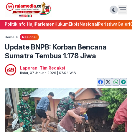
Politik
Info Haji
Parlemen
Hukum
Ekbis
Nasional
Peristiwa
Galeri
Home
Nasional
Update BNPB: Korban Bencana
Sumatra Tembus 1.178 Jiwa
Laporan: Tim Redaksi
Rabu, 07 Januari 2026 | 07:04 WIB