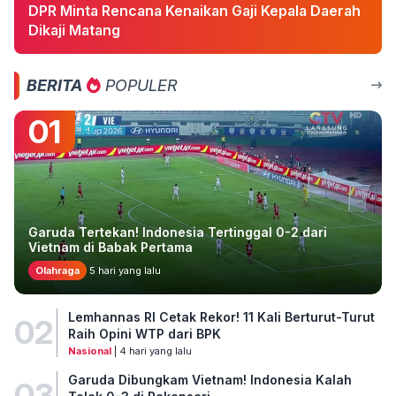
DPR Minta Rencana Kenaikan Gaji Kepala Daerah
Dikaji Matang
BERITA
POPULER
01
Garuda Tertekan! Indonesia Tertinggal 0-2 dari
Vietnam di Babak Pertama
Olahraga
5 hari yang lalu
Lemhannas RI Cetak Rekor! 11 Kali Berturut-Turut
02
Raih Opini WTP dari BPK
Nasional
| 4 hari yang lalu
Garuda Dibungkam Vietnam! Indonesia Kalah
03