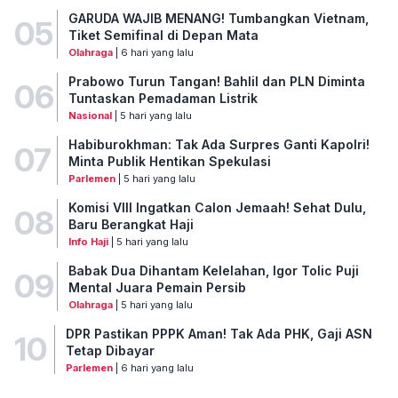
GARUDA WAJIB MENANG! Tumbangkan Vietnam,
05
Tiket Semifinal di Depan Mata
Olahraga
| 6 hari yang lalu
Prabowo Turun Tangan! Bahlil dan PLN Diminta
06
Tuntaskan Pemadaman Listrik
Nasional
| 5 hari yang lalu
Habiburokhman: Tak Ada Surpres Ganti Kapolri!
07
Minta Publik Hentikan Spekulasi
Parlemen
| 5 hari yang lalu
Komisi VIII Ingatkan Calon Jemaah! Sehat Dulu,
08
Baru Berangkat Haji
Info Haji
| 5 hari yang lalu
Babak Dua Dihantam Kelelahan, Igor Tolic Puji
09
Mental Juara Pemain Persib
Olahraga
| 5 hari yang lalu
DPR Pastikan PPPK Aman! Tak Ada PHK, Gaji ASN
10
Tetap Dibayar
Parlemen
| 6 hari yang lalu