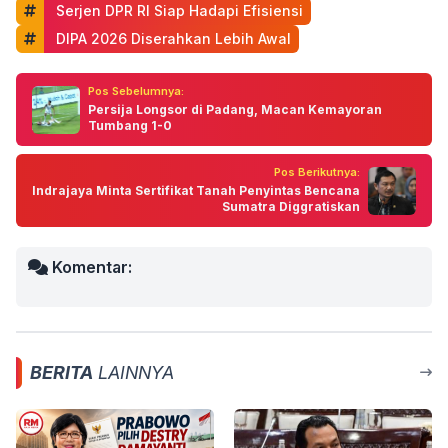
 Serjen DPR RI Siap Hadapi Efisiensi
 DIPA 2026 Diserahkan Lebih Awal
Pos Sebelumnya:
Persija Longsor di Padang, Macan Kemayoran
Tumbang 1-0
Pos Berikutnya:
Indrajaya Minta Sertifikat Tanah Penyintas Bencana
Sumatra Diggratiskan
Komentar:
BERITA
LAINNYA