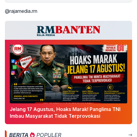
@rajamedia.rm
Jelang 17 Agustus, Hoaks Marak! Panglima TNI
Imbau Masyarakat Tidak Terprovokasi
BERITA
POPULER