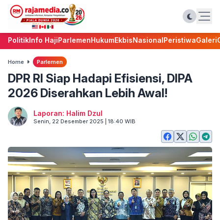
Politik
Info Haji
Parlemen
Hukum
Ekbis
Nasional
Peristiwa
Galeri
Home
Parlemen
DPR RI Siap Hadapi Efisiensi, DIPA
2026 Diserahkan Lebih Awal!
Laporan: Halim Dzul
Senin, 22 Desember 2025 | 18:40 WIB