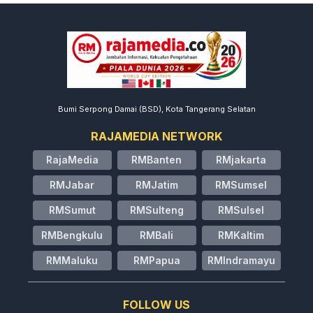
Bumi Serpong Damai (BSD), Kota Tangerang Selatan
RAJAMEDIA NETWORK
RajaMedia
RMBanten
RMjakarta
RMJabar
RMJatim
RMSumsel
RMSumut
RMSulteng
RMSulsel
RMBengkulu
RMBali
RMKaltim
RMMaluku
RMPapua
RMIndramayu
FOLLOW US