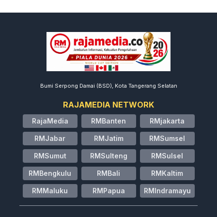
Bumi Serpong Damai (BSD), Kota Tangerang Selatan
RAJAMEDIA NETWORK
RajaMedia
RMBanten
RMjakarta
RMJabar
RMJatim
RMSumsel
RMSumut
RMSulteng
RMSulsel
RMBengkulu
RMBali
RMKaltim
RMMaluku
RMPapua
RMIndramayu