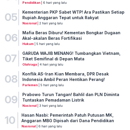
Pendidikan
| 6 hari yang lalu
Kementerian PKP Sabet WTP! Ara Pastikan Setiap
05
Rupiah Anggaran Tepat untuk Rakyat
Nasional
| 2 hari yang lalu
Mafia Beras Diburu! Kementan Bongkar Dugaan
06
Akal-akalan Beras Fortifikasi
Hukum
| 5 hari yang lalu
GARUDA WAJIB MENANG! Tumbangkan Vietnam,
07
Tiket Semifinal di Depan Mata
Olahraga
| 4 hari yang lalu
Konflik AS-Iran Kian Membara, DPR Desak
08
Indonesia Ambil Peran Hentikan Perang!
Parlemen
| 5 hari yang lalu
Prabowo Turun Tangan! Bahlil dan PLN Diminta
09
Tuntaskan Pemadaman Listrik
Nasional
| 3 hari yang lalu
Hasan Nasbi: Pemerintah Patuh Putusan MK,
10
Anggaran MBG Dipisah dari Dana Pendidikan
Nasional
| 6 hari yang lalu