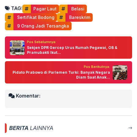
TAG:
Pagar Laut
 Belasi
 Sertifikat Bodong
 Bareskrim
 9 Orang Jadi Tersangka
Pos Sebelumnya:
Sekjen DPR Gercep Urus Rumah Pegawai, OB &
Pramubakti Ikut...
Pos Berikutnya:
Pidato Prabowo di Parlemen Turki: Banyak Negara
Diam Saat Anak...
Komentar:
BERITA
LAINNYA