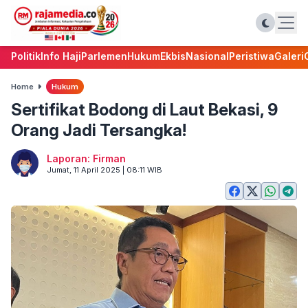
Politik
Info Haji
Parlemen
Hukum
Ekbis
Nasional
Peristiwa
Galeri
Home
Hukum
Sertifikat Bodong di Laut Bekasi, 9
Orang Jadi Tersangka!
Laporan: Firman
Jumat, 11 April 2025 | 08:11 WIB