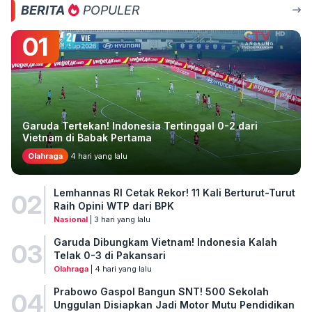
BERITA
POPULER
01
Garuda Tertekan! Indonesia Tertinggal 0-2 dari
Vietnam di Babak Pertama
Olahraga
4 hari yang lalu
Lemhannas RI Cetak Rekor! 11 Kali Berturut-Turut
02
Raih Opini WTP dari BPK
Nasional
| 3 hari yang lalu
Garuda Dibungkam Vietnam! Indonesia Kalah
03
Telak 0-3 di Pakansari
Olahraga
| 4 hari yang lalu
Prabowo Gaspol Bangun SNT! 500 Sekolah
04
Unggulan Disiapkan Jadi Motor Mutu Pendidikan