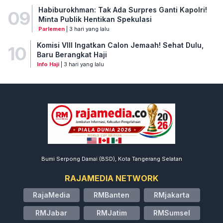
Habiburokhman: Tak Ada Surpres Ganti Kapolri!
09
Minta Publik Hentikan Spekulasi
Parlemen
| 3 hari yang lalu
Komisi VIII Ingatkan Calon Jemaah! Sehat Dulu,
10
Baru Berangkat Haji
Info Haji
| 3 hari yang lalu
Bumi Serpong Damai (BSD), Kota Tangerang Selatan
RAJAMEDIA NETWORK
RajaMedia
RMBanten
RMjakarta
RMJabar
RMJatim
RMSumsel