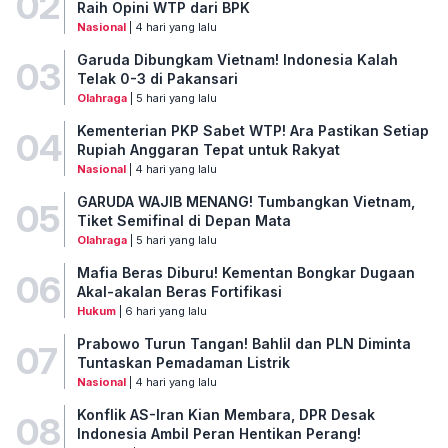
02
Raih Opini WTP dari BPK
Nasional
| 4 hari yang lalu
Garuda Dibungkam Vietnam! Indonesia Kalah
03
Telak 0-3 di Pakansari
Olahraga
| 5 hari yang lalu
Kementerian PKP Sabet WTP! Ara Pastikan Setiap
04
Rupiah Anggaran Tepat untuk Rakyat
Nasional
| 4 hari yang lalu
GARUDA WAJIB MENANG! Tumbangkan Vietnam,
05
Tiket Semifinal di Depan Mata
Olahraga
| 5 hari yang lalu
Mafia Beras Diburu! Kementan Bongkar Dugaan
06
Akal-akalan Beras Fortifikasi
Hukum
| 6 hari yang lalu
Prabowo Turun Tangan! Bahlil dan PLN Diminta
07
Tuntaskan Pemadaman Listrik
Nasional
| 4 hari yang lalu
Konflik AS-Iran Kian Membara, DPR Desak
08
Indonesia Ambil Peran Hentikan Perang!