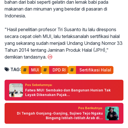
bahan dari babi seperti gelatin dan lemak babi pada
makanan dan minuman yang beredar di pasaran di
Indonesia.
"Hasil penelitian profesor Tri Susanto itu lalu direspons
secara cepat oleh MUI, lalu terlaksanalah sertifikasi halal
yang sekarang sudah menjadi Undang Undang Nomor 33
Tahun 2014 tentang Jaminan Produk Halal (JPH),"
demikian tandasnya.
TAG:
MUI
 DPD RI
 Sertifikasi Halal
Pos Sebelumnya:
Fatwa MUI: Sembako dan Bangunan Hunian Tak
Layak Dikenakan Pajak...
Pos Berikutnya:
Di Tengah Gonjang-Ganjing, Sujiwo Tejo Ngaku
Bingung Istilah-Istilah Arab di...