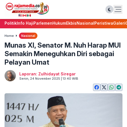
Politik
Info Haji
Parlemen
Hukum
Ekbis
Nasional
Peristiwa
Galeri
Home
Nasional
Munas XI, Senator M. Nuh Harap MUI
Semakin Meneguhkan Diri sebagai
Pelayan Umat
Laporan: Zulhidayat Siregar
Senin, 24 November 2025 | 13:40 WIB