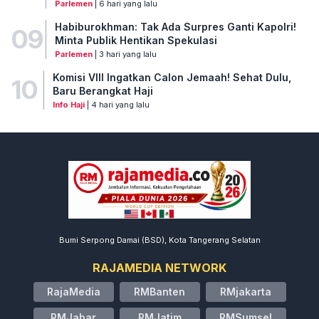
Parlemen
| 6 hari yang lalu
Habiburokhman: Tak Ada Surpres Ganti Kapolri!
09
Minta Publik Hentikan Spekulasi
Parlemen
| 3 hari yang lalu
Komisi VIII Ingatkan Calon Jemaah! Sehat Dulu,
10
Baru Berangkat Haji
Info Haji
| 4 hari yang lalu
Bumi Serpong Damai (BSD), Kota Tangerang Selatan
RAJAMEDIA NETWORK
RajaMedia
RMBanten
RMjakarta
RMJabar
RMJatim
RMSumsel