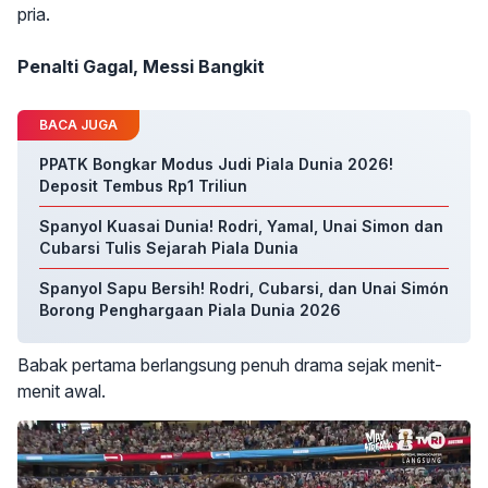
pria.
Penalti Gagal, Messi Bangkit
BACA JUGA
PPATK Bongkar Modus Judi Piala Dunia 2026!
Deposit Tembus Rp1 Triliun
Spanyol Kuasai Dunia! Rodri, Yamal, Unai Simon dan
Cubarsi Tulis Sejarah Piala Dunia
Spanyol Sapu Bersih! Rodri, Cubarsi, dan Unai Simón
Borong Penghargaan Piala Dunia 2026
Babak pertama berlangsung penuh drama sejak menit-
menit awal.