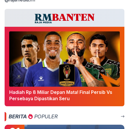
Hadiah Rp 8 Miliar Depan Mata! Final Persib Vs
Persebaya Dipastikan Seru
BERITA
POPULER