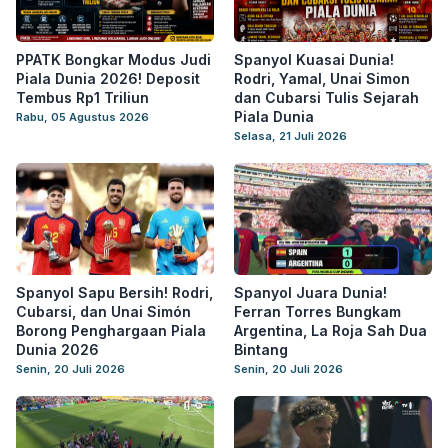
PPATK Bongkar Modus Judi
Spanyol Kuasai Dunia!
Piala Dunia 2026! Deposit
Rodri, Yamal, Unai Simon
Tembus Rp1 Triliun
dan Cubarsi Tulis Sejarah
Piala Dunia
Rabu, 05 Agustus 2026
Selasa, 21 Juli 2026
Spanyol Sapu Bersih! Rodri,
Spanyol Juara Dunia!
Cubarsi, dan Unai Simón
Ferran Torres Bungkam
Borong Penghargaan Piala
Argentina, La Roja Sah Dua
Dunia 2026
Bintang
Senin, 20 Juli 2026
Senin, 20 Juli 2026