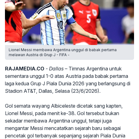
Lionel Messi membawa Argentina unggul di babak pertama
melawan Austria di Grup J - FIFA -
RAJAMEDIA.CO
- Dallas –
Timnas Argentina untuk
sementara unggul 1-0 atas Austria pada babak pertama
laga kedua Grup J Piala Dunia 2026 yang berlangsung di
Stadion AT&T, Dallas, Selasa (23/6/2026).
Gol semata wayang Albiceleste dicetak sang kapten,
Lionel Messi, pada menit ke-38. Gol tersebut bukan
sekadar membawa Argentina unggul, tetapi juga
mengantar Messi mencatatkan sejarah baru sebagai
pencetak gol terbanyak sepanjang sejarah Piala Dunia