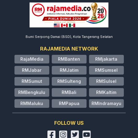
Bumi Serpong Damai (BSD), Kota Tangerang Selatan
RAJAMEDIA NETWORK
RajaMedia
RMBanten
RMjakarta
RMJabar
RMJatim
RMSumsel
RMSumut
RMSulteng
RMSulsel
RMBengkulu
RMBali
RMKaltim
RMMaluku
RMPapua
RMIndramayu
FOLLOW US