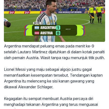
Argentina mendapat peluang emas pada menit ke-9
setelah Lautaro Martinez dijatuhkan di dalam kotak penalti
oleh pemain Austria. Wasit tanpa ragu menunjuk titik putih.
Lionel Messi yang maju sebagai algojo justru gagal
memanfaatkan kesempatan tersebut. Tendangan kapten
Argentina itu melenceng ke sisi kanan gawang yang
dikawal Alexander Schlager.
Kegagalan itu sempat membuat Austria percaya diri
menghadapi tekanan Argentina yang terus menguasai