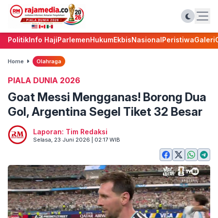
Politik
Info Haji
Parlemen
Hukum
Ekbis
Nasional
Peristiwa
Galeri
Home
Olahraga
PIALA DUNIA 2026
Goat Messi Mengganas! Borong Dua
Gol, Argentina Segel Tiket 32 Besar
Laporan: Tim Redaksi
Selasa, 23 Juni 2026 | 02:17 WIB