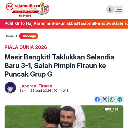
Politik
Info Haji
Parlemen
Hukum
Ekbis
Nasional
Peristiwa
Galeri
Home
Olahraga
PIALA DUNIA 2026
Mesir Bangkit! Taklukkan Selandia
Baru 3-1, Salah Pimpin Firaun ke
Puncak Grup G
Laporan: Firman
Senin, 22 Juni 2026 | 10:41 WIB