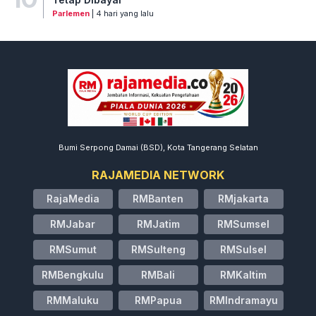
Parlemen
| 4 hari yang lalu
Bumi Serpong Damai (BSD), Kota Tangerang Selatan
RAJAMEDIA NETWORK
RajaMedia
RMBanten
RMjakarta
RMJabar
RMJatim
RMSumsel
RMSumut
RMSulteng
RMSulsel
RMBengkulu
RMBali
RMKaltim
RMMaluku
RMPapua
RMIndramayu