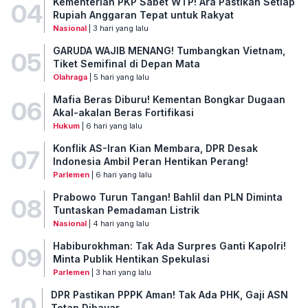
Kementerian PKP Sabet WTP! Ara Pastikan Setiap
04
Rupiah Anggaran Tepat untuk Rakyat
Nasional
| 3 hari yang lalu
GARUDA WAJIB MENANG! Tumbangkan Vietnam,
05
Tiket Semifinal di Depan Mata
Olahraga
| 5 hari yang lalu
Mafia Beras Diburu! Kementan Bongkar Dugaan
06
Akal-akalan Beras Fortifikasi
Hukum
| 6 hari yang lalu
Konflik AS-Iran Kian Membara, DPR Desak
07
Indonesia Ambil Peran Hentikan Perang!
Parlemen
| 6 hari yang lalu
Prabowo Turun Tangan! Bahlil dan PLN Diminta
08
Tuntaskan Pemadaman Listrik
Nasional
| 4 hari yang lalu
Habiburokhman: Tak Ada Surpres Ganti Kapolri!
09
Minta Publik Hentikan Spekulasi
Parlemen
| 3 hari yang lalu
DPR Pastikan PPPK Aman! Tak Ada PHK, Gaji ASN
10
Tetap Dibayar