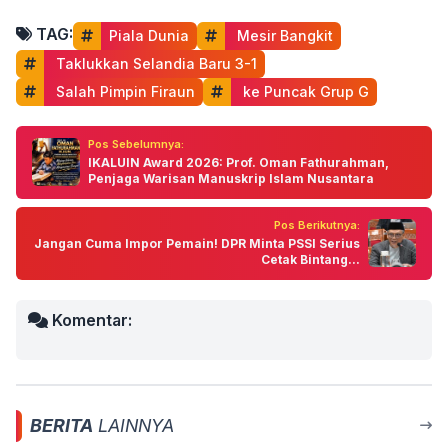
TAG:
Piala Dunia
 Mesir Bangkit
 Taklukkan Selandia Baru 3-1
 Salah Pimpin Firaun
 ke Puncak Grup G
Pos Sebelumnya:
IKALUIN Award 2026: Prof. Oman Fathurahman,
Penjaga Warisan Manuskrip Islam Nusantara
Pos Berikutnya:
Jangan Cuma Impor Pemain! DPR Minta PSSI Serius
Cetak Bintang...
Komentar:
BERITA
LAINNYA