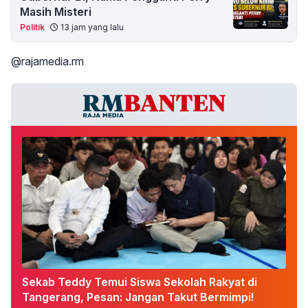
Masih Misteri
Politik
13 jam yang lalu
@rajamedia.rm
Sekab Teddy Temui Siswa Sekolah Rakyat di
Tangerang, Pesan: Jangan Takut Bermimpi!