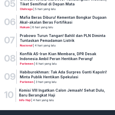
05
Tiket Semifinal di Depan Mata
Olahraga
| 5 hari yang lalu
Mafia Beras Diburu! Kementan Bongkar Dugaan
06
Akal-akalan Beras Fortifikasi
Hukum
| 6 hari yang lalu
Prabowo Turun Tangan! Bahlil dan PLN Diminta
07
Tuntaskan Pemadaman Listrik
Nasional
| 4 hari yang lalu
Konflik AS-Iran Kian Membara, DPR Desak
08
Indonesia Ambil Peran Hentikan Perang!
Parlemen
| 6 hari yang lalu
Habiburokhman: Tak Ada Surpres Ganti Kapolri!
09
Minta Publik Hentikan Spekulasi
Parlemen
| 3 hari yang lalu
Komisi VIII Ingatkan Calon Jemaah! Sehat Dulu,
10
Baru Berangkat Haji
Info Haji
| 4 hari yang lalu