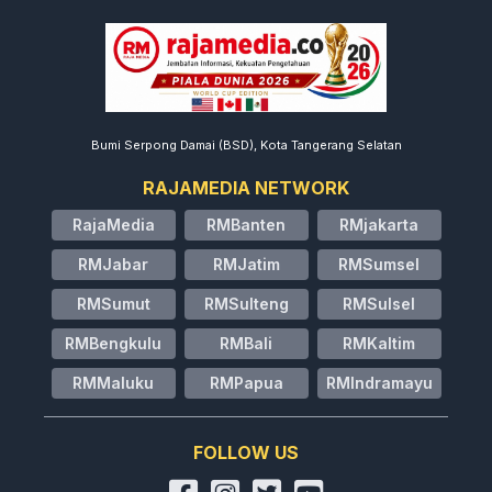
Bumi Serpong Damai (BSD), Kota Tangerang Selatan
RAJAMEDIA NETWORK
RajaMedia
RMBanten
RMjakarta
RMJabar
RMJatim
RMSumsel
RMSumut
RMSulteng
RMSulsel
RMBengkulu
RMBali
RMKaltim
RMMaluku
RMPapua
RMIndramayu
FOLLOW US