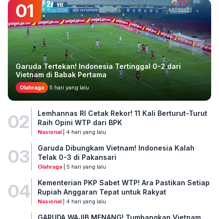
01
Garuda Tertekan! Indonesia Tertinggal 0-2 dari
Vietnam di Babak Pertama
Olahraga
5 hari yang lalu
Lemhannas RI Cetak Rekor! 11 Kali Berturut-Turut
02
Raih Opini WTP dari BPK
Nasional
| 4 hari yang lalu
Garuda Dibungkam Vietnam! Indonesia Kalah
03
Telak 0-3 di Pakansari
Olahraga
| 5 hari yang lalu
Kementerian PKP Sabet WTP! Ara Pastikan Setiap
04
Rupiah Anggaran Tepat untuk Rakyat
Nasional
| 4 hari yang lalu
GARUDA WAJIB MENANG! Tumbangkan Vietnam,