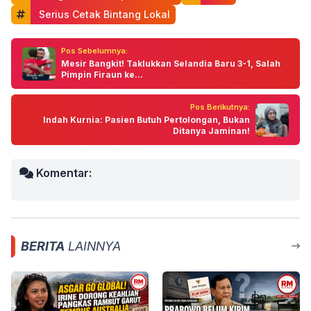
 Serius Cetak Bintang Lokal
Pos Sebelumnya:
Mesir Bangkit! Taklukkan Selandia Baru 3-1, Salah
Pimpin Firaun ke...
Pos Berikutnya:
Indah Kurnia: Pasien Butuh Pertolongan, Bukan
Ditanya Jaminan!
Komentar:
BERITA
LAINNYA