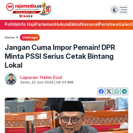
Politik
Info Haji
Parlemen
Hukum
Ekbis
Nasional
Peristiwa
Galeri
Home
Olahraga
Jangan Cuma Impor Pemain! DPR
Minta PSSI Serius Cetak Bintang
Lokal
Laporan: Halim Dzul
Senin, 22 Juni 2026 | 08:03 WIB