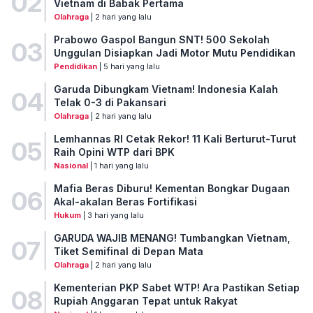
02
Vietnam di Babak Pertama
Olahraga
| 2 hari yang lalu
Prabowo Gaspol Bangun SNT! 500 Sekolah
03
Unggulan Disiapkan Jadi Motor Mutu Pendidikan
Pendidikan
| 5 hari yang lalu
Garuda Dibungkam Vietnam! Indonesia Kalah
04
Telak 0-3 di Pakansari
Olahraga
| 2 hari yang lalu
Lemhannas RI Cetak Rekor! 11 Kali Berturut-Turut
05
Raih Opini WTP dari BPK
Nasional
| 1 hari yang lalu
Mafia Beras Diburu! Kementan Bongkar Dugaan
06
Akal-akalan Beras Fortifikasi
Hukum
| 3 hari yang lalu
GARUDA WAJIB MENANG! Tumbangkan Vietnam,
07
Tiket Semifinal di Depan Mata
Olahraga
| 2 hari yang lalu
Kementerian PKP Sabet WTP! Ara Pastikan Setiap
08
Rupiah Anggaran Tepat untuk Rakyat