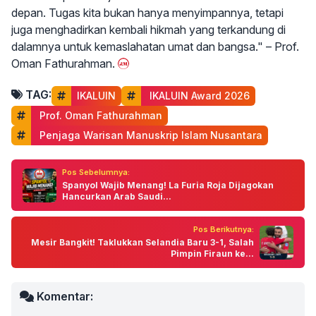
depan. Tugas kita bukan hanya menyimpannya, tetapi
juga menghadirkan kembali hikmah yang terkandung di
dalamnya untuk kemaslahatan umat dan bangsa." – Prof.
Oman Fathurahman.
TAG:
IKALUIN
 IKALUIN Award 2026
 Prof. Oman Fathurahman
 Penjaga Warisan Manuskrip Islam Nusantara
Pos Sebelumnya:
Spanyol Wajib Menang! La Furia Roja Dijagokan
Hancurkan Arab Saudi...
Pos Berikutnya:
Mesir Bangkit! Taklukkan Selandia Baru 3-1, Salah
Pimpin Firaun ke...
Komentar: