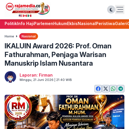
Politik
Info Haji
Parlemen
Hukum
Ekbis
Nasional
Peristiwa
Galeri
Home
Nasional
IKALUIN Award 2026: Prof. Oman
Fathurahman, Penjaga Warisan
Manuskrip Islam Nusantara
Laporan: Firman
Minggu, 21 Juni 2026 | 21:40 WIB