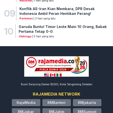
Nasional
| 1 hari yang lalu
Konflik AS-Iran Kian Membara, DPR Desak
09
Indonesia Ambil Peran Hentikan Perang!
Parlemen
| 3 hari yang lalu
Garuda Buntu! Timor Leste Main 10 Orang, Babak
10
Pertama Tetap 0-0
Olahraga
| 5 hari yang lalu
Bumi Serpong Damai (BSD), Kota Tangerang Selatan
RAJAMEDIA NETWORK
RajaMedia
RMBanten
RMjakarta
RMJabar
RMJatim
RMSumsel