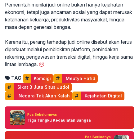
Pemerintah menilai judi online bukan hanya kejahatan
ekonomi, tetapi juga ancaman sosial yang dapat merusak
ketahanan keluarga, produktivitas masyarakat, hingga
masa depan generasi bangsa.
Karena itu, perang terhadap judi online disebut akan terus
diperkuat melalui pemblokiran platform, penindakan
rekening, pengawasan transaksi digital, hingga kerja sama
lintas lembaga.
TAG:
Komdigi
 Meutya Hafid
 Sikat 3 Juta Situs Judol
  Negara Tak Akan Kalah
 Kejahatan Digital
Pos Sebelumnya:
Tiga Tungku Kedaulatan Bangsa
Pos Berikutnya: