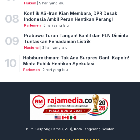
Hukum
| 5 hari yang lalu
Konflik AS-Iran Kian Membara, DPR Desak
08
Indonesia Ambil Peran Hentikan Perang!
Parlemen
| 5 hari yang lalu
Prabowo Turun Tangan! Bahlil dan PLN Diminta
09
Tuntaskan Pemadaman Listrik
Nasional
| 3 hari yang lalu
Habiburokhman: Tak Ada Surpres Ganti Kapolri!
10
Minta Publik Hentikan Spekulasi
Parlemen
| 2 hari yang lalu
Bumi Serpong Damai (BSD), Kota Tangerang Selatan