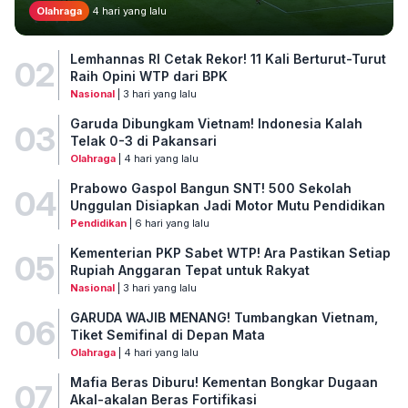
Olahraga
4 hari yang lalu
Lemhannas RI Cetak Rekor! 11 Kali Berturut-Turut
02
Raih Opini WTP dari BPK
Nasional
| 3 hari yang lalu
Garuda Dibungkam Vietnam! Indonesia Kalah
03
Telak 0-3 di Pakansari
Olahraga
| 4 hari yang lalu
Prabowo Gaspol Bangun SNT! 500 Sekolah
04
Unggulan Disiapkan Jadi Motor Mutu Pendidikan
Pendidikan
| 6 hari yang lalu
Kementerian PKP Sabet WTP! Ara Pastikan Setiap
05
Rupiah Anggaran Tepat untuk Rakyat
Nasional
| 3 hari yang lalu
GARUDA WAJIB MENANG! Tumbangkan Vietnam,
06
Tiket Semifinal di Depan Mata
Olahraga
| 4 hari yang lalu
Mafia Beras Diburu! Kementan Bongkar Dugaan
07
Akal-akalan Beras Fortifikasi