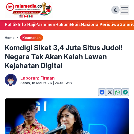
Politik
Info Haji
Parlemen
Hukum
Ekbis
Nasional
Peristiwa
Galeri
Home
Keamanan
Komdigi Sikat 3,4 Juta Situs Judol!
Negara Tak Akan Kalah Lawan
Kejahatan Digital
Laporan: Firman
Senin, 18 Mei 2026 | 20:50 WIB