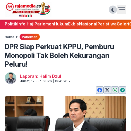
Politik
Info Haji
Parlemen
Hukum
Ekbis
Nasional
Peristiwa
Galeri
Home
Parlemen
DPR Siap Perkuat KPPU, Pemburu
Monopoli Tak Boleh Kekurangan
Peluru!
Laporan: Halim Dzul
Jumat, 12 Juni 2026 | 19:41 WIB