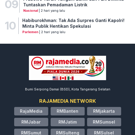
09
Tuntaskan Pemadaman Listrik
Nasional
| 2 hari yang lalu
Habiburokhman: Tak Ada Surpres Ganti Kapolri!
10
Minta Publik Hentikan Spekulasi
Parlemen
| 2 hari yang lalu
Bumi Serpong Damai (BSD), Kota Tangerang Selatan
RAJAMEDIA NETWORK
RajaMedia
RMBanten
RMjakarta
RMJabar
RMJatim
RMSumsel
RMSumut
RMSulteng
RMSulsel