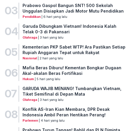
Prabowo Gaspol Bangun SNT! 500 Sekolah
03
Unggulan Disiapkan Jadi Motor Mutu Pendidikan
Pendidikan
| 6 hari yang lalu
Garuda Dibungkam Vietnam! Indonesia Kalah
04
Telak 0-3 di Pakansari
Olahraga
| 3 hari yang lalu
Kementerian PKP Sabet WTP! Ara Pastikan Setiap
05
Rupiah Anggaran Tepat untuk Rakyat
Nasional
| 2 hari yang lalu
Mafia Beras Diburu! Kementan Bongkar Dugaan
06
Akal-akalan Beras Fortifikasi
Hukum
| 5 hari yang lalu
GARUDA WAJIB MENANG! Tumbangkan Vietnam,
07
Tiket Semifinal di Depan Mata
Olahraga
| 3 hari yang lalu
Konflik AS-Iran Kian Membara, DPR Desak
08
Indonesia Ambil Peran Hentikan Perang!
Parlemen
| 4 hari yang lalu
Prabowo Turun Tangan! Bahlil dan PLN Diminta