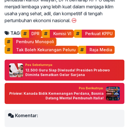
menjadi lembaga yang lebih kuat dalam menjaga iklim
usaha yang sehat, adil, dan kompetitif di tengah
pertumbuhan ekonomi nasional.
TAG:
DPR
 Komisi VI
 Perkuat KPPU
 Pemburu Monopoli
 Tak Boleh Kekurangan Peluru
 Raja Media
Pos Sebelumnya:
12.500 Guru Siap Diwisuda! Presiden Prabowo
Diminta Sematkan Gelar Sarjana
Pos Berikutnya:
Priview:
Kanada Bidik Kemenangan Perdana, Bosnia
Datang Mental Pembunuh Italia!
Komentar: