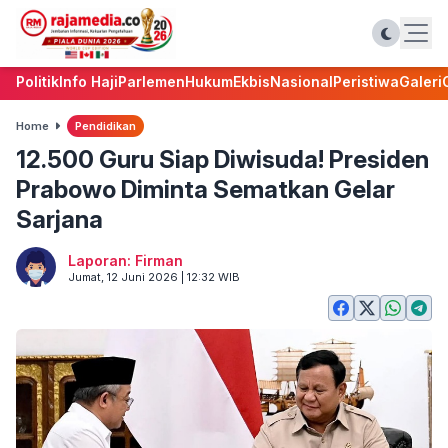
Politik
Info Haji
Parlemen
Hukum
Ekbis
Nasional
Peristiwa
Galeri
Home
Pendidikan
12.500 Guru Siap Diwisuda! Presiden
Prabowo Diminta Sematkan Gelar
Sarjana
Laporan: Firman
Jumat, 12 Juni 2026 | 12:32 WIB