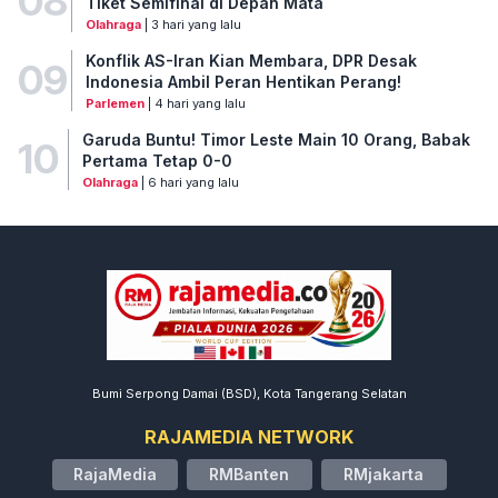
08
Tiket Semifinal di Depan Mata
Olahraga
| 3 hari yang lalu
Konflik AS-Iran Kian Membara, DPR Desak
09
Indonesia Ambil Peran Hentikan Perang!
Parlemen
| 4 hari yang lalu
Garuda Buntu! Timor Leste Main 10 Orang, Babak
10
Pertama Tetap 0-0
Olahraga
| 6 hari yang lalu
Bumi Serpong Damai (BSD), Kota Tangerang Selatan
RAJAMEDIA NETWORK
RajaMedia
RMBanten
RMjakarta