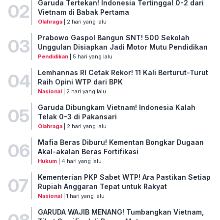
Garuda Tertekan! Indonesia Tertinggal 0-2 dari
02
Vietnam di Babak Pertama
Olahraga
| 2 hari yang lalu
Prabowo Gaspol Bangun SNT! 500 Sekolah
03
Unggulan Disiapkan Jadi Motor Mutu Pendidikan
Pendidikan
| 5 hari yang lalu
Lemhannas RI Cetak Rekor! 11 Kali Berturut-Turut
04
Raih Opini WTP dari BPK
Nasional
| 2 hari yang lalu
Garuda Dibungkam Vietnam! Indonesia Kalah
05
Telak 0-3 di Pakansari
Olahraga
| 2 hari yang lalu
Mafia Beras Diburu! Kementan Bongkar Dugaan
06
Akal-akalan Beras Fortifikasi
Hukum
| 4 hari yang lalu
Kementerian PKP Sabet WTP! Ara Pastikan Setiap
07
Rupiah Anggaran Tepat untuk Rakyat
Nasional
| 1 hari yang lalu
GARUDA WAJIB MENANG! Tumbangkan Vietnam,