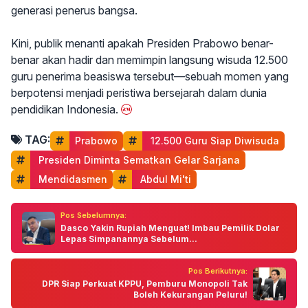
generasi penerus bangsa.
Kini, publik menanti apakah Presiden Prabowo benar-
benar akan hadir dan memimpin langsung wisuda 12.500
guru penerima beasiswa tersebut—sebuah momen yang
berpotensi menjadi peristiwa bersejarah dalam dunia
pendidikan Indonesia.
TAG:
Prabowo
 12.500 Guru Siap Diwisuda
 Presiden Diminta Sematkan Gelar Sarjana
 Mendidasmen
 Abdul Mi'ti
Pos Sebelumnya:
Dasco Yakin Rupiah Menguat! Imbau Pemilik Dolar
Lepas Simpanannya Sebelum...
Pos Berikutnya:
DPR Siap Perkuat KPPU, Pemburu Monopoli Tak
Boleh Kekurangan Peluru!