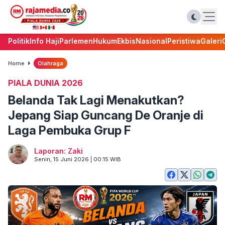
Politik
Info Haji
Parlemen
Hukum
Ekbis
Nasional
Peristiwa
Galeri
Home
Olahraga
PIALA DUNIA 2026
Belanda Tak Lagi Menakutkan?
Jepang Siap Guncang De Oranje di
Laga Pembuka Grup F
Laporan: Zaki
Senin, 15 Juni 2026 | 00:15 WIB