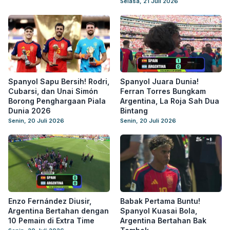
Selasa, 21 Juli 2026
Spanyol Sapu Bersih! Rodri,
Spanyol Juara Dunia!
Cubarsi, dan Unai Simón
Ferran Torres Bungkam
Borong Penghargaan Piala
Argentina, La Roja Sah Dua
Dunia 2026
Bintang
Senin, 20 Juli 2026
Senin, 20 Juli 2026
Enzo Fernández Diusir,
Babak Pertama Buntu!
Argentina Bertahan dengan
Spanyol Kuasai Bola,
10 Pemain di Extra Time
Argentina Bertahan Bak