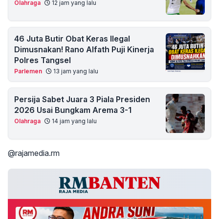
Olahraga
12 jam yang lalu
46 Juta Butir Obat Keras Ilegal
Dimusnakan! Rano Alfath Puji Kinerja
Polres Tangsel
Parlemen
13 jam yang lalu
Persija Sabet Juara 3 Piala Presiden
2026 Usai Bungkam Arema 3-1
Olahraga
14 jam yang lalu
@rajamedia.rm