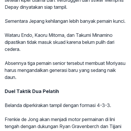
setelah kiper utama Bart Verbruggen dan striker Memphis
Depay dinyatakan siap tampil.
Sementara Jepang kehilangan lebih banyak pemain kunci.
Wataru Endo, Kaoru Mitoma, dan Takumi Minamino
dipastikan tidak masuk skuad karena belum pulih dari
cedera.
Absennya tiga pemain senior tersebut membuat Moriyasu
harus mengandalkan generasi baru yang sedang naik
daun.
Duel Taktik Dua Pelatih
Belanda diperkirakan tampil dengan formasi 4-3-3.
Frenkie de Jong akan menjadi motor permainan di lini
tengah dengan dukungan Ryan Gravenberch dan Tijjani