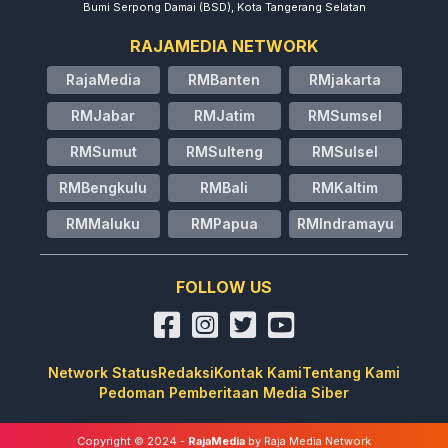
Bumi Serpong Damai (BSD), Kota Tangerang Selatan
RAJAMEDIA NETWORK
RajaMedia
RMBanten
RMjakarta
RMJabar
RMJatim
RMSumsel
RMSumut
RMSulteng
RMSulsel
RMBengkulu
RMBali
RMKaltim
RMMaluku
RMPapua
RMIndramayu
FOLLOW US
Network Status
Redaksi
Kontak Kami
Tentang Kami
Pedoman Pemberitaan Media Siber
Copyright © 2024 -
RajaMedia
by Raja Media Network