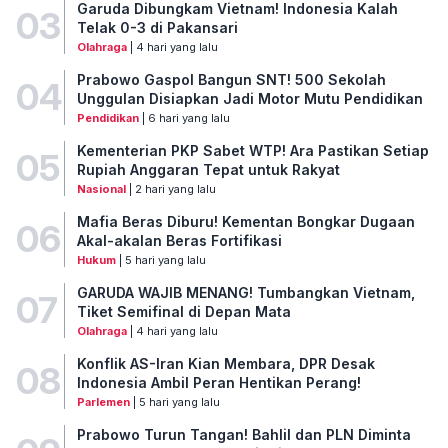
Garuda Dibungkam Vietnam! Indonesia Kalah
03
Telak 0-3 di Pakansari
Olahraga
| 4 hari yang lalu
Prabowo Gaspol Bangun SNT! 500 Sekolah
04
Unggulan Disiapkan Jadi Motor Mutu Pendidikan
Pendidikan
| 6 hari yang lalu
Kementerian PKP Sabet WTP! Ara Pastikan Setiap
05
Rupiah Anggaran Tepat untuk Rakyat
Nasional
| 2 hari yang lalu
Mafia Beras Diburu! Kementan Bongkar Dugaan
06
Akal-akalan Beras Fortifikasi
Hukum
| 5 hari yang lalu
GARUDA WAJIB MENANG! Tumbangkan Vietnam,
07
Tiket Semifinal di Depan Mata
Olahraga
| 4 hari yang lalu
Konflik AS-Iran Kian Membara, DPR Desak
08
Indonesia Ambil Peran Hentikan Perang!
Parlemen
| 5 hari yang lalu
Prabowo Turun Tangan! Bahlil dan PLN Diminta