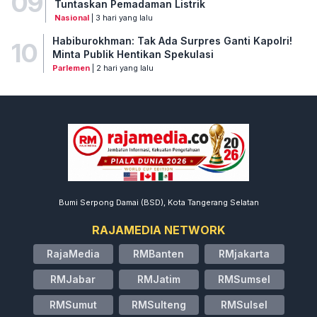
09
Tuntaskan Pemadaman Listrik
Nasional
| 3 hari yang lalu
Habiburokhman: Tak Ada Surpres Ganti Kapolri!
10
Minta Publik Hentikan Spekulasi
Parlemen
| 2 hari yang lalu
Bumi Serpong Damai (BSD), Kota Tangerang Selatan
RAJAMEDIA NETWORK
RajaMedia
RMBanten
RMjakarta
RMJabar
RMJatim
RMSumsel
RMSumut
RMSulteng
RMSulsel