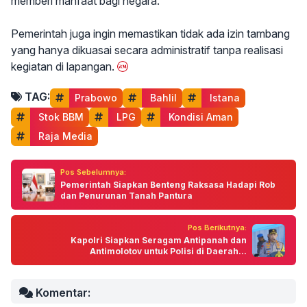
memberi manfaat bagi negara.
Pemerintah juga ingin memastikan tidak ada izin tambang
yang hanya dikuasai secara administratif tanpa realisasi
kegiatan di lapangan.
TAG:
Prabowo
 Bahlil
 Istana
 Stok BBM
 LPG
 Kondisi Aman
 Raja Media
Pos Sebelumnya:
Pemerintah Siapkan Benteng Raksasa Hadapi Rob
dan Penurunan Tanah Pantura
Pos Berikutnya:
Kapolri Siapkan Seragam Antipanah dan
Antimolotov untuk Polisi di Daerah...
Komentar: