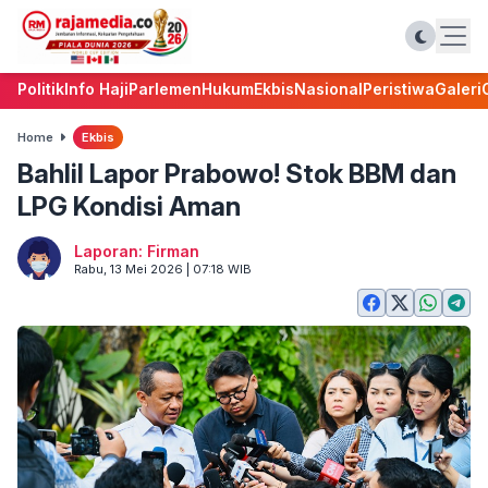
Politik
Info Haji
Parlemen
Hukum
Ekbis
Nasional
Peristiwa
Galeri
Home
Ekbis
Bahlil Lapor Prabowo! Stok BBM dan
LPG Kondisi Aman
Laporan: Firman
Rabu, 13 Mei 2026 | 07:18 WIB