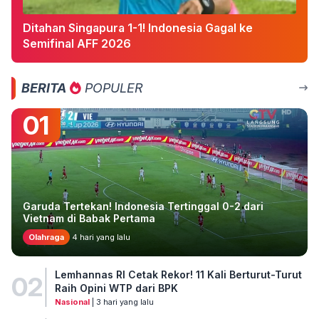
Ditahan Singapura 1-1! Indonesia Gagal ke
Semifinal AFF 2026
BERITA
POPULER
01
Garuda Tertekan! Indonesia Tertinggal 0-2 dari
Vietnam di Babak Pertama
Olahraga
4 hari yang lalu
Lemhannas RI Cetak Rekor! 11 Kali Berturut-Turut
02
Raih Opini WTP dari BPK
Nasional
| 3 hari yang lalu