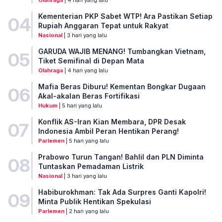
Kementerian PKP Sabet WTP! Ara Pastikan Setiap
04
Rupiah Anggaran Tepat untuk Rakyat
Nasional
| 3 hari yang lalu
GARUDA WAJIB MENANG! Tumbangkan Vietnam,
05
Tiket Semifinal di Depan Mata
Olahraga
| 4 hari yang lalu
Mafia Beras Diburu! Kementan Bongkar Dugaan
06
Akal-akalan Beras Fortifikasi
Hukum
| 5 hari yang lalu
Konflik AS-Iran Kian Membara, DPR Desak
07
Indonesia Ambil Peran Hentikan Perang!
Parlemen
| 5 hari yang lalu
Prabowo Turun Tangan! Bahlil dan PLN Diminta
08
Tuntaskan Pemadaman Listrik
Nasional
| 3 hari yang lalu
Habiburokhman: Tak Ada Surpres Ganti Kapolri!
09
Minta Publik Hentikan Spekulasi
Parlemen
| 2 hari yang lalu