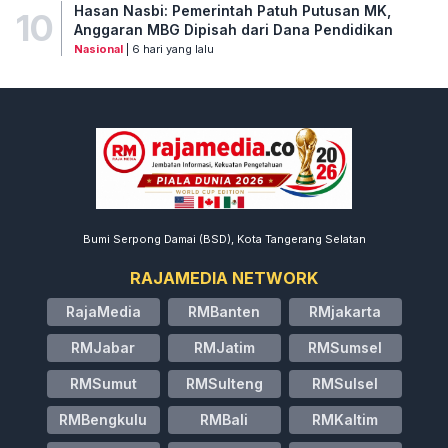
Hasan Nasbi: Pemerintah Patuh Putusan MK,
10
Anggaran MBG Dipisah dari Dana Pendidikan
Nasional
| 6 hari yang lalu
Bumi Serpong Damai (BSD), Kota Tangerang Selatan
RAJAMEDIA NETWORK
RajaMedia
RMBanten
RMjakarta
RMJabar
RMJatim
RMSumsel
RMSumut
RMSulteng
RMSulsel
RMBengkulu
RMBali
RMKaltim