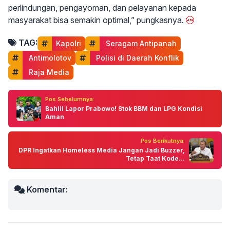
perlindungan, pengayoman, dan pelayanan kepada
masyarakat bisa semakin optimal,” pungkasnya.
TAG:
Kapolri
 Seragam Antipanah
 Antimolotov
 Polisi di Daerah Konflik
 Raja Media
Pos Sebelumnya:
Bahlil Lapor Prabowo! Stok BBM dan LPG Kondisi
Aman
Pos Berikutnya:
DPR Ingatkan Homeless Media Jangan Jadi Buzzer,
Tetap Taat Kode...
Komentar: