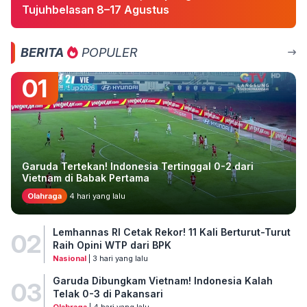
Tujuhbelasan 8–17 Agustus
BERITA
POPULER
01
Garuda Tertekan! Indonesia Tertinggal 0-2 dari
Vietnam di Babak Pertama
Olahraga
4 hari yang lalu
Lemhannas RI Cetak Rekor! 11 Kali Berturut-Turut
02
Raih Opini WTP dari BPK
Nasional
| 3 hari yang lalu
Garuda Dibungkam Vietnam! Indonesia Kalah
03
Telak 0-3 di Pakansari
Olahraga
| 4 hari yang lalu