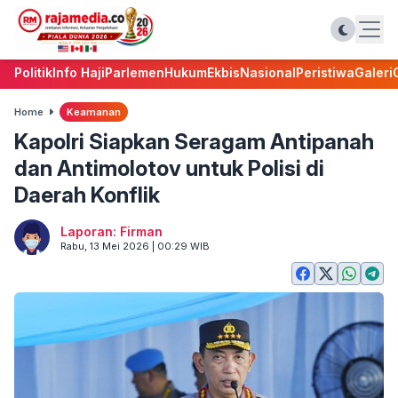
Politik
Info Haji
Parlemen
Hukum
Ekbis
Nasional
Peristiwa
Galeri
Home
Keamanan
Kapolri Siapkan Seragam Antipanah
dan Antimolotov untuk Polisi di
Daerah Konflik
Laporan: Firman
Rabu, 13 Mei 2026 | 00:29 WIB