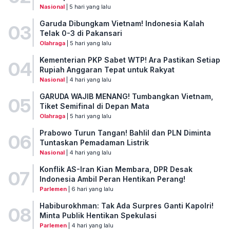
Nasional
| 5 hari yang lalu
Garuda Dibungkam Vietnam! Indonesia Kalah
03
Telak 0-3 di Pakansari
Olahraga
| 5 hari yang lalu
Kementerian PKP Sabet WTP! Ara Pastikan Setiap
04
Rupiah Anggaran Tepat untuk Rakyat
Nasional
| 4 hari yang lalu
GARUDA WAJIB MENANG! Tumbangkan Vietnam,
05
Tiket Semifinal di Depan Mata
Olahraga
| 5 hari yang lalu
Prabowo Turun Tangan! Bahlil dan PLN Diminta
06
Tuntaskan Pemadaman Listrik
Nasional
| 4 hari yang lalu
Konflik AS-Iran Kian Membara, DPR Desak
07
Indonesia Ambil Peran Hentikan Perang!
Parlemen
| 6 hari yang lalu
Habiburokhman: Tak Ada Surpres Ganti Kapolri!
08
Minta Publik Hentikan Spekulasi
Parlemen
| 4 hari yang lalu