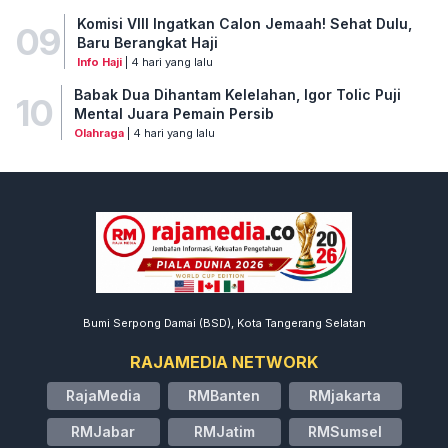
Komisi VIII Ingatkan Calon Jemaah! Sehat Dulu,
09
Baru Berangkat Haji
Info Haji
| 4 hari yang lalu
Babak Dua Dihantam Kelelahan, Igor Tolic Puji
10
Mental Juara Pemain Persib
Olahraga
| 4 hari yang lalu
Bumi Serpong Damai (BSD), Kota Tangerang Selatan
RAJAMEDIA NETWORK
RajaMedia
RMBanten
RMjakarta
RMJabar
RMJatim
RMSumsel