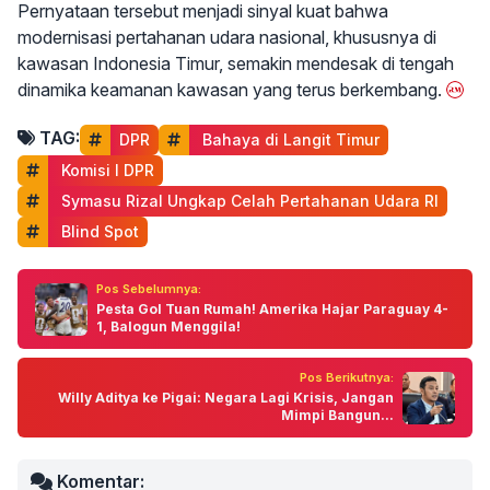
Pernyataan tersebut menjadi sinyal kuat bahwa
modernisasi pertahanan udara nasional, khususnya di
kawasan Indonesia Timur, semakin mendesak di tengah
dinamika keamanan kawasan yang terus berkembang.
TAG:
DPR
 Bahaya di Langit Timur
 Komisi I DPR
 Symasu Rizal Ungkap Celah Pertahanan Udara RI
 Blind Spot
Pos Sebelumnya:
Pesta Gol Tuan Rumah! Amerika Hajar Paraguay 4-
1, Balogun Menggila!
Pos Berikutnya:
Willy Aditya ke Pigai: Negara Lagi Krisis, Jangan
Mimpi Bangun...
Komentar: