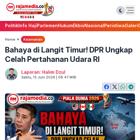
Politik
Info Haji
Parlemen
Hukum
Ekbis
Nasional
Peristiwa
Galeri
Home
Keamanan
Bahaya di Langit Timur! DPR Ungkap
Celah Pertahanan Udara RI
Laporan: Halim Dzul
Sabtu, 13 Juni 2026 | 08:47 WIB