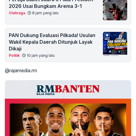
2026 Usai Bungkam Arema 3-1
Olahraga
8 jam yang lalu
PAN Dukung Evaluasi Pilkada! Usulan
Wakil Kepala Daerah Ditunjuk Layak
Dikaji
Politik
10 jam yang lalu
@rajamedia.rm