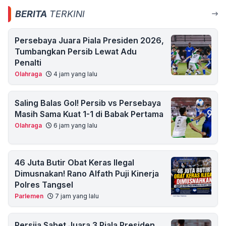
BERITA
TERKINI
Persebaya Juara Piala Presiden 2026,
Tumbangkan Persib Lewat Adu
Penalti
Olahraga
4 jam yang lalu
Saling Balas Gol! Persib vs Persebaya
Masih Sama Kuat 1-1 di Babak Pertama
Olahraga
6 jam yang lalu
46 Juta Butir Obat Keras Ilegal
Dimusnakan! Rano Alfath Puji Kinerja
Polres Tangsel
Parlemen
7 jam yang lalu
Persija Sabet Juara 3 Piala Presiden