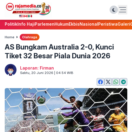
Politik
Info Haji
Parlemen
Hukum
Ekbis
Nasional
Peristiwa
Galeri
Home
Olahraga
AS Bungkam Australia 2-0, Kunci
Tiket 32 Besar Piala Dunia 2026
Laporan: Firman
Sabtu, 20 Juni 2026 | 04:54 WIB