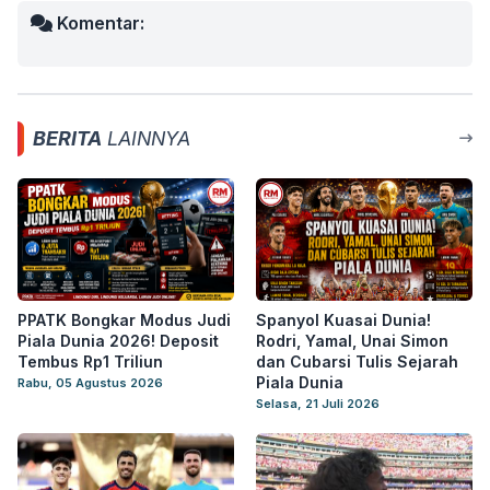
Komentar:
BERITA
LAINNYA
PPATK Bongkar Modus Judi
Spanyol Kuasai Dunia!
Piala Dunia 2026! Deposit
Rodri, Yamal, Unai Simon
Tembus Rp1 Triliun
dan Cubarsi Tulis Sejarah
Piala Dunia
Rabu, 05 Agustus 2026
Selasa, 21 Juli 2026