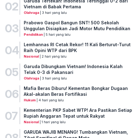
Garuda Tertekan! Indonesia Tertinggal 0-2 dari
02
Vietnam di Babak Pertama
Olahraga
| 3 hari yang lalu
Prabowo Gaspol Bangun SNT! 500 Sekolah
03
Unggulan Disiapkan Jadi Motor Mutu Pendidikan
Pendidikan
| 5 hari yang lalu
Lemhannas RI Cetak Rekor! 11 Kali Berturut-Turut
04
Raih Opini WTP dari BPK
Nasional
| 2 hari yang lalu
Garuda Dibungkam Vietnam! Indonesia Kalah
05
Telak 0-3 di Pakansari
Olahraga
| 3 hari yang lalu
Mafia Beras Diburu! Kementan Bongkar Dugaan
06
Akal-akalan Beras Fortifikasi
Hukum
| 4 hari yang lalu
Kementerian PKP Sabet WTP! Ara Pastikan Setiap
07
Rupiah Anggaran Tepat untuk Rakyat
Nasional
| 1 hari yang lalu
GARUDA WAJIB MENANG! Tumbangkan Vietnam,
08
Tiket Semifinal di Depan Mata