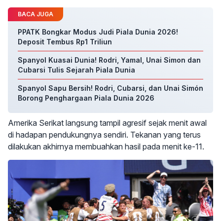
BACA JUGA
PPATK Bongkar Modus Judi Piala Dunia 2026!
Deposit Tembus Rp1 Triliun
Spanyol Kuasai Dunia! Rodri, Yamal, Unai Simon dan
Cubarsi Tulis Sejarah Piala Dunia
Spanyol Sapu Bersih! Rodri, Cubarsi, dan Unai Simón
Borong Penghargaan Piala Dunia 2026
Amerika Serikat langsung tampil agresif sejak menit awal
di hadapan pendukungnya sendiri. Tekanan yang terus
dilakukan akhirnya membuahkan hasil pada menit ke-11.