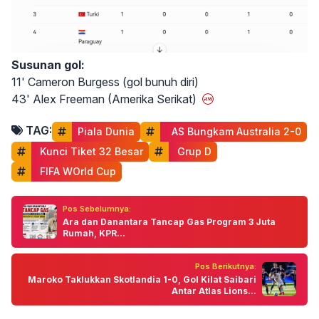
Susunan gol:
11' Cameron Burgess (gol bunuh diri)
43' Alex Freeman (Amerika Serikat)
TAG:
Piala Dunia
  AS Bungkam Australia 2-0
 Kunci Tiket 32 Besar
 Grup D
 FIFA WOrld Cup
Pos Sebelumnya:
Ara dan Danantara Tancap Gas Program 3 Juta
Rumah, KPR...
Pos Berikutnya:
Maroko Taklukkan Skotlandia 1-0, Gol Kilat Saibari
Antar Atlas Lions...