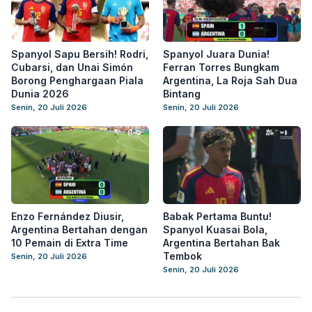
Spanyol Sapu Bersih! Rodri,
Spanyol Juara Dunia!
Cubarsi, dan Unai Simón
Ferran Torres Bungkam
Borong Penghargaan Piala
Argentina, La Roja Sah Dua
Dunia 2026
Bintang
Senin, 20 Juli 2026
Senin, 20 Juli 2026
Enzo Fernández Diusir,
Babak Pertama Buntu!
Argentina Bertahan dengan
Spanyol Kuasai Bola,
10 Pemain di Extra Time
Argentina Bertahan Bak
Tembok
Senin, 20 Juli 2026
Senin, 20 Juli 2026