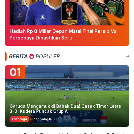
Hadiah Rp 8 Miliar Depan Mata! Final Persib Vs
Persebaya Dipastikan Seru
BERITA
POPULER
01
Garuda Mengamuk di Babak Dua! Gasak Timor Leste
3-0, Kudeta Puncak Grup A
Olahraga
6 hari yang lalu