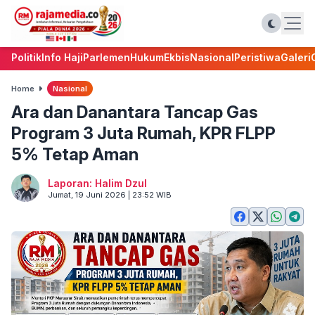
Politik
Info Haji
Parlemen
Hukum
Ekbis
Nasional
Peristiwa
Galeri
Home
Nasional
Ara dan Danantara Tancap Gas
Program 3 Juta Rumah, KPR FLPP
5% Tetap Aman
Laporan: Halim Dzul
Jumat, 19 Juni 2026 | 23:52 WIB