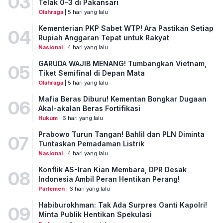
03
Telak 0-3 di Pakansari
Olahraga
| 5 hari yang lalu
Kementerian PKP Sabet WTP! Ara Pastikan Setiap
04
Rupiah Anggaran Tepat untuk Rakyat
Nasional
| 4 hari yang lalu
GARUDA WAJIB MENANG! Tumbangkan Vietnam,
05
Tiket Semifinal di Depan Mata
Olahraga
| 5 hari yang lalu
Mafia Beras Diburu! Kementan Bongkar Dugaan
06
Akal-akalan Beras Fortifikasi
Hukum
| 6 hari yang lalu
Prabowo Turun Tangan! Bahlil dan PLN Diminta
07
Tuntaskan Pemadaman Listrik
Nasional
| 4 hari yang lalu
Konflik AS-Iran Kian Membara, DPR Desak
08
Indonesia Ambil Peran Hentikan Perang!
Parlemen
| 6 hari yang lalu
Habiburokhman: Tak Ada Surpres Ganti Kapolri!
09
Minta Publik Hentikan Spekulasi