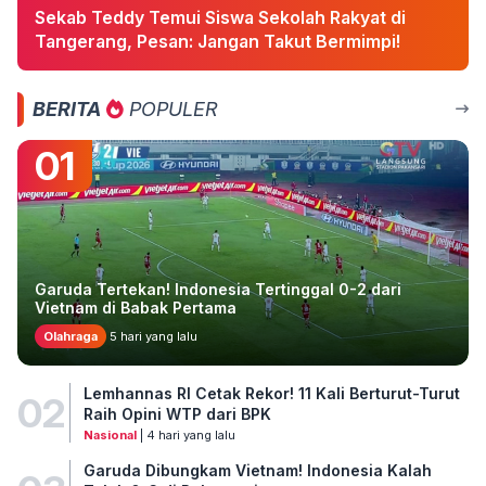
Sekab Teddy Temui Siswa Sekolah Rakyat di
Tangerang, Pesan: Jangan Takut Bermimpi!
BERITA
POPULER
01
Garuda Tertekan! Indonesia Tertinggal 0-2 dari
Vietnam di Babak Pertama
Olahraga
5 hari yang lalu
Lemhannas RI Cetak Rekor! 11 Kali Berturut-Turut
02
Raih Opini WTP dari BPK
Nasional
| 4 hari yang lalu
Garuda Dibungkam Vietnam! Indonesia Kalah