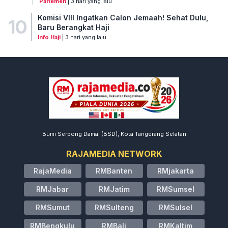
Parlemen
| 3 hari yang lalu
Komisi VIII Ingatkan Calon Jemaah! Sehat Dulu,
10
Baru Berangkat Haji
Info Haji
| 3 hari yang lalu
Bumi Serpong Damai (BSD), Kota Tangerang Selatan
RAJAMEDIA NETWORK
RajaMedia
RMBanten
RMjakarta
RMJabar
RMJatim
RMSumsel
RMSumut
RMSulteng
RMSulsel
RMBengkulu
RMBali
RMKaltim