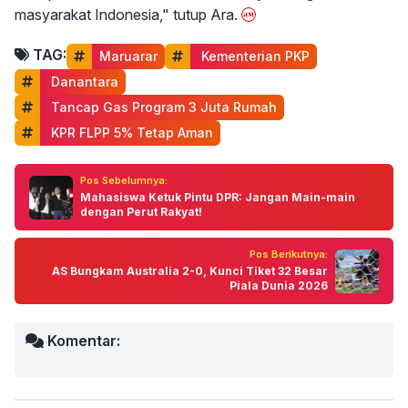
masyarakat Indonesia," tutup Ara.
TAG:
Maruarar
 Kementerian PKP
 Danantara
 Tancap Gas Program 3 Juta Rumah
 KPR FLPP 5% Tetap Aman
Pos Sebelumnya:
Mahasiswa Ketuk Pintu DPR: Jangan Main-main
dengan Perut Rakyat!
Pos Berikutnya:
AS Bungkam Australia 2-0, Kunci Tiket 32 Besar
Piala Dunia 2026
Komentar: