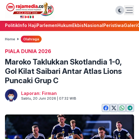
Politik
Info Haji
Parlemen
Hukum
Ekbis
Nasional
Peristiwa
Galeri
Home
Olahraga
PIALA DUNIA 2026
Maroko Taklukkan Skotlandia 1-0,
Gol Kilat Saibari Antar Atlas Lions
Puncaki Grup C
Laporan: Firman
Sabtu, 20 Juni 2026 | 07:32 WIB