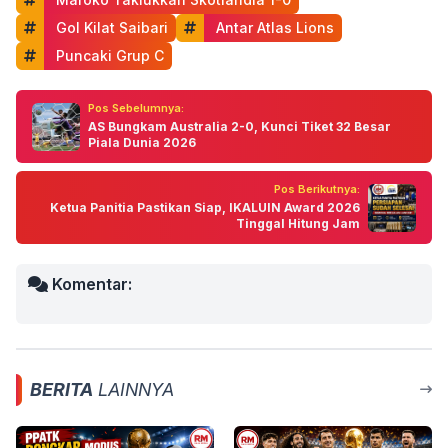
 Gol Kilat Saibari
 Antar Atlas Lions
 Puncaki Grup C
Pos Sebelumnya:
AS Bungkam Australia 2-0, Kunci Tiket 32 Besar
Piala Dunia 2026
Pos Berikutnya:
Ketua Panitia Pastikan Siap, IKALUIN Award 2026
Tinggal Hitung Jam
Komentar:
BERITA
LAINNYA