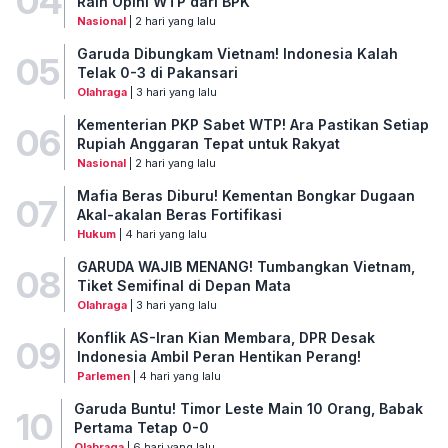
04
Raih Opini WTP dari BPK
Nasional
| 2 hari yang lalu
Garuda Dibungkam Vietnam! Indonesia Kalah
05
Telak 0-3 di Pakansari
Olahraga
| 3 hari yang lalu
Kementerian PKP Sabet WTP! Ara Pastikan Setiap
06
Rupiah Anggaran Tepat untuk Rakyat
Nasional
| 2 hari yang lalu
Mafia Beras Diburu! Kementan Bongkar Dugaan
07
Akal-akalan Beras Fortifikasi
Hukum
| 4 hari yang lalu
GARUDA WAJIB MENANG! Tumbangkan Vietnam,
08
Tiket Semifinal di Depan Mata
Olahraga
| 3 hari yang lalu
Konflik AS-Iran Kian Membara, DPR Desak
09
Indonesia Ambil Peran Hentikan Perang!
Parlemen
| 4 hari yang lalu
Garuda Buntu! Timor Leste Main 10 Orang, Babak
10
Pertama Tetap 0-0
Olahraga
| 6 hari yang lalu