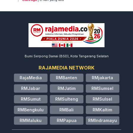
Bumi Serpong Damai (BSD), Kota Tangerang Selatan
RAJAMEDIA NETWORK
RajaMedia
RMBanten
RMjakarta
RMJabar
RMJatim
RMSumsel
RMSumut
RMSulteng
RMSulsel
RMBengkulu
RMBali
RMKaltim
RMMaluku
RMPapua
RMIndramayu