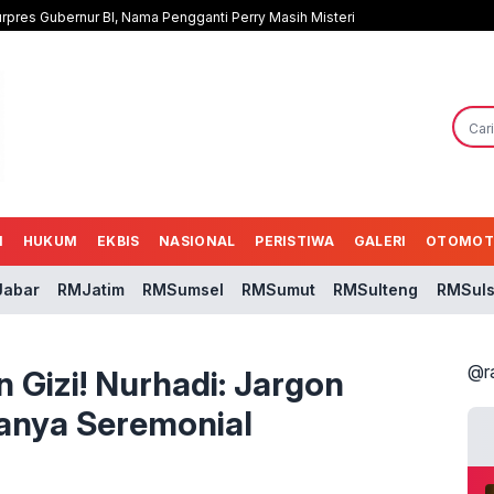
rpres Gubernur BI, Nama Pengganti Perry Masih Misteri
N
HUKUM
EKBIS
NASIONAL
PERISTIWA
GALERI
OTOMOT
abar
RMJatim
RMSumsel
RMSumut
RMSulteng
RMSuls
@r
Gizi! Nurhadi: Jargon
anya Seremonial