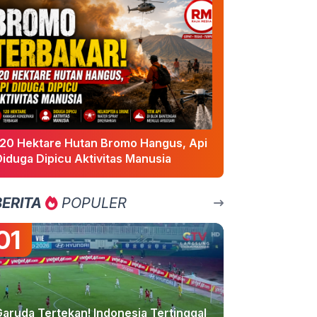
120 Hektare Hutan Bromo Hangus, Api
Diduga Dipicu Aktivitas Manusia
BERITA
POPULER
01
Garuda Tertekan! Indonesia Tertinggal