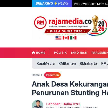
BREAKING
NEWS
Prabowo Belum Kirim Su
HOME
POLITIK
INFO HAJI
PARLEME
RajaMedia
RMBanten
RMjakarta
RMJ
Home
Parlemen
Anak Desa Kekurangan 
Penurunan Stunting H
Laporan: Halim Dzul
Sabtu, 06 September 2025 | 08:19 WIB