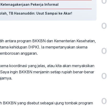
0
S Ketenagakerjaan Pekerja Informal
olah, TB Hasanuddin: Usut Sampai ke Akar!
0
indih antara program BKKBN dan Kementerian Kesehatan,
 pertama kehidupan (HPK). Ia mempertanyakan skema
0
i pemborosan anggaran.
ma koordinasi yang jelas, atau kita akan menyaksikan
? Saya ingin BKKBN menjamin setiap rupiah benar-benar
0
ujarnya.
n
0
uluh BKKBN yang disebut sebagai ujung tombak program