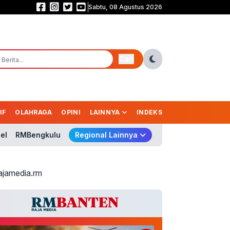
Sabtu, 08 Agustus 2026
Bromo Terbakar! 120 Hektare Hutan Hangus, Api Diduga Dipicu Aktivitas M
Cari
IF
OLAHRAGA
OPINI
LAINNYA
INDEKS
el
RMBengkulu
Regional Lainnya
ajamedia.rm