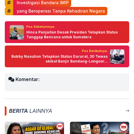
 Investigasi Bandara IMIP
 yang Beroperasi Tanpa Kehadiran Negara
Pos Sebelumnya:
Hinca Panjaitan Desak Presiden Tetapkan Status
Tanggap Bencana untuk Sumatera
Pos Berikutnya:
Bobby Nasution Tetapkan Status Darurat, 30 Tewas
akibat Banjir Bandang-Longsor...
Komentar:
BERITA
LAINNYA