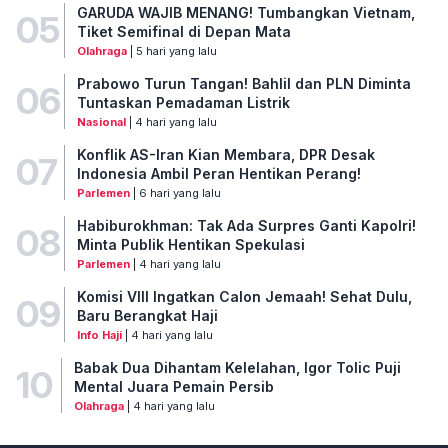
GARUDA WAJIB MENANG! Tumbangkan Vietnam,
05
Tiket Semifinal di Depan Mata
Olahraga
| 5 hari yang lalu
Prabowo Turun Tangan! Bahlil dan PLN Diminta
06
Tuntaskan Pemadaman Listrik
Nasional
| 4 hari yang lalu
Konflik AS-Iran Kian Membara, DPR Desak
07
Indonesia Ambil Peran Hentikan Perang!
Parlemen
| 6 hari yang lalu
Habiburokhman: Tak Ada Surpres Ganti Kapolri!
08
Minta Publik Hentikan Spekulasi
Parlemen
| 4 hari yang lalu
Komisi VIII Ingatkan Calon Jemaah! Sehat Dulu,
09
Baru Berangkat Haji
Info Haji
| 4 hari yang lalu
Babak Dua Dihantam Kelelahan, Igor Tolic Puji
10
Mental Juara Pemain Persib
Olahraga
| 4 hari yang lalu