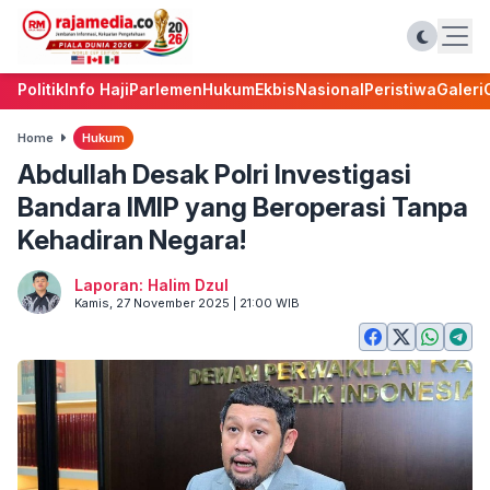
Politik
Info Haji
Parlemen
Hukum
Ekbis
Nasional
Peristiwa
Galeri
Home
Hukum
Abdullah Desak Polri Investigasi
Bandara IMIP yang Beroperasi Tanpa
Kehadiran Negara!
Laporan: Halim Dzul
Kamis, 27 November 2025 | 21:00 WIB