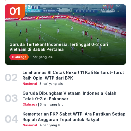
01
Garuda Tertekan! Indonesia Tertinggal 0-2 dari
Vietnam di Babak Pertama
Olahraga
5 hari yang lalu
Lemhannas RI Cetak Rekor! 11 Kali Berturut-Turut
02
Raih Opini WTP dari BPK
Nasional
| 5 hari yang lalu
Garuda Dibungkam Vietnam! Indonesia Kalah
03
Telak 0-3 di Pakansari
Olahraga
| 5 hari yang lalu
Kementerian PKP Sabet WTP! Ara Pastikan Setiap
04
Rupiah Anggaran Tepat untuk Rakyat
Nasional
| 4 hari yang lalu