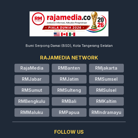
Bumi Serpong Damai (BSD), Kota Tangerang Selatan
RAJAMEDIA NETWORK
RajaMedia
RMBanten
RMjakarta
RMJabar
RMJatim
RMSumsel
RMSumut
RMSulteng
RMSulsel
RMBengkulu
RMBali
RMKaltim
RMMaluku
RMPapua
RMIndramayu
FOLLOW US