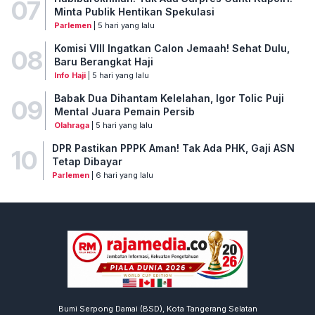
07
Minta Publik Hentikan Spekulasi
Parlemen
| 5 hari yang lalu
Komisi VIII Ingatkan Calon Jemaah! Sehat Dulu,
08
Baru Berangkat Haji
Info Haji
| 5 hari yang lalu
Babak Dua Dihantam Kelelahan, Igor Tolic Puji
09
Mental Juara Pemain Persib
Olahraga
| 5 hari yang lalu
DPR Pastikan PPPK Aman! Tak Ada PHK, Gaji ASN
10
Tetap Dibayar
Parlemen
| 6 hari yang lalu
Bumi Serpong Damai (BSD), Kota Tangerang Selatan