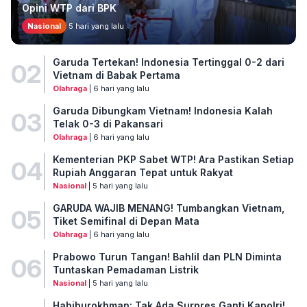
Opini WTP dari BPK
Nasional
5 hari yang lalu
Garuda Tertekan! Indonesia Tertinggal 0-2 dari
02
Vietnam di Babak Pertama
Olahraga
| 6 hari yang lalu
Garuda Dibungkam Vietnam! Indonesia Kalah
03
Telak 0-3 di Pakansari
Olahraga
| 6 hari yang lalu
Kementerian PKP Sabet WTP! Ara Pastikan Setiap
04
Rupiah Anggaran Tepat untuk Rakyat
Nasional
| 5 hari yang lalu
GARUDA WAJIB MENANG! Tumbangkan Vietnam,
05
Tiket Semifinal di Depan Mata
Olahraga
| 6 hari yang lalu
Prabowo Turun Tangan! Bahlil dan PLN Diminta
06
Tuntaskan Pemadaman Listrik
Nasional
| 5 hari yang lalu
Habiburokhman: Tak Ada Surpres Ganti Kapolri!