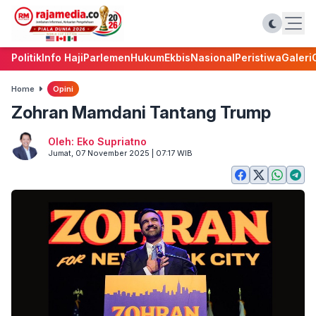
Politik
Info Haji
Parlemen
Hukum
Ekbis
Nasional
Peristiwa
Galeri
Home
Opini
Zohran Mamdani Tantang Trump
Oleh: Eko Supriatno
Jumat, 07 November 2025 | 07:17 WIB