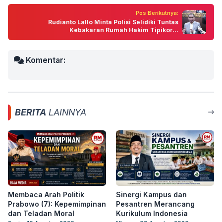
Pos Berikutnya:
Rudianto Lallo Minta Polisi Selidiki Tuntas
Kebakaran Rumah Hakim Tipikor...
Komentar:
BERITA
LAINNYA
Membaca Arah Politik
Sinergi Kampus dan
Prabowo (7): Kepemimpinan
Pesantren Merancang
dan Teladan Moral
Kurikulum Indonesia