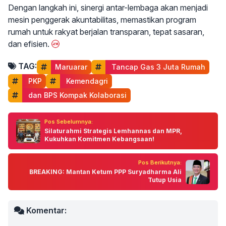
Dengan langkah ini, sinergi antar-lembaga akan menjadi
mesin penggerak akuntabilitas, memastikan program
rumah untuk rakyat berjalan transparan, tepat sasaran,
dan efisien.
TAG:
Maruarar
 Tancap Gas 3 Juta Rumah
 PKP
 Kemendagri
 dan BPS Kompak Kolaborasi
Pos Sebelumnya:
Silaturahmi Strategis Lemhannas dan MPR,
Kukuhkan Komitmen Kebangsaan!
Pos Berikutnya:
BREAKING: Mantan Ketum PPP Suryadharma Ali
Tutup Usia
Komentar: