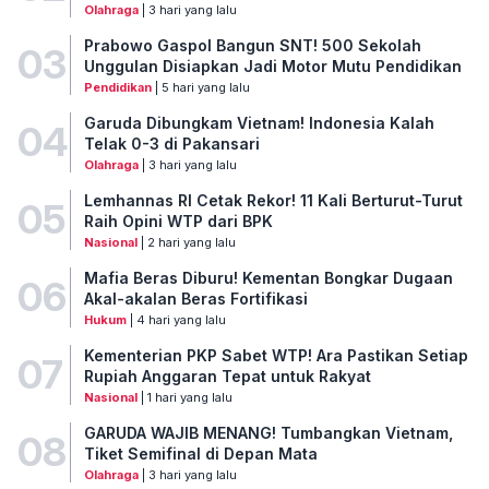
Olahraga
| 3 hari yang lalu
Prabowo Gaspol Bangun SNT! 500 Sekolah
03
Unggulan Disiapkan Jadi Motor Mutu Pendidikan
Pendidikan
| 5 hari yang lalu
Garuda Dibungkam Vietnam! Indonesia Kalah
04
Telak 0-3 di Pakansari
Olahraga
| 3 hari yang lalu
Lemhannas RI Cetak Rekor! 11 Kali Berturut-Turut
05
Raih Opini WTP dari BPK
Nasional
| 2 hari yang lalu
Mafia Beras Diburu! Kementan Bongkar Dugaan
06
Akal-akalan Beras Fortifikasi
Hukum
| 4 hari yang lalu
Kementerian PKP Sabet WTP! Ara Pastikan Setiap
07
Rupiah Anggaran Tepat untuk Rakyat
Nasional
| 1 hari yang lalu
GARUDA WAJIB MENANG! Tumbangkan Vietnam,
08
Tiket Semifinal di Depan Mata
Olahraga
| 3 hari yang lalu