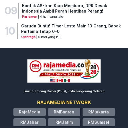
Konflik AS-Iran Kian Membara, DPR Desak
09
Indonesia Ambil Peran Hentikan Perang!
Parlemen
| 4 hari yang lalu
Garuda Buntu! Timor Leste Main 10 Orang, Babak
10
Pertama Tetap 0-0
Olahraga
| 6 hari yang lalu
Bumi Serpong Damai (BSD), Kota Tangerang Selatan
RAJAMEDIA NETWORK
RajaMedia
RMBanten
RMjakarta
RMJabar
RMJatim
RMSumsel