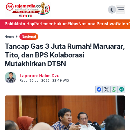
Politik
Info Haji
Parlemen
Hukum
Ekbis
Nasional
Peristiwa
Galeri
Home
Nasional
Tancap Gas 3 Juta Rumah! Maruarar,
Tito, dan BPS Kolaborasi
Mutakhirkan DTSN
Laporan: Halim Dzul
Rabu, 30 Juli 2025 | 22:49 WIB