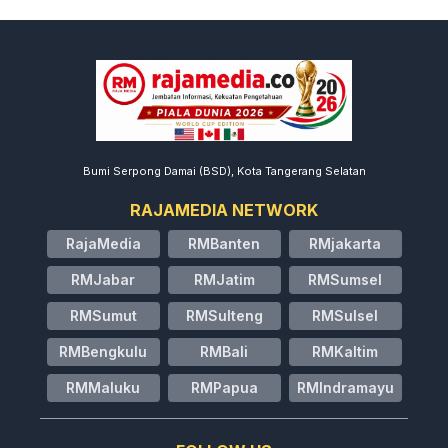
Bumi Serpong Damai (BSD), Kota Tangerang Selatan
RAJAMEDIA NETWORK
RajaMedia
RMBanten
RMjakarta
RMJabar
RMJatim
RMSumsel
RMSumut
RMSulteng
RMSulsel
RMBengkulu
RMBali
RMKaltim
RMMaluku
RMPapua
RMIndramayu