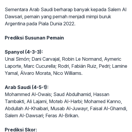
Sementara Arab Saudi berharap banyak kepada Salem Al
Dawsari, pemain yang pernah menjadi mimpi buruk
Argentina pada Piala Dunia 2022.
Prediksi Susunan Pemain
Spanyol (4-3-3):
Unai Simón; Dani Carvajal, Robin Le Normand, Aymeric
Laporte, Marc Cucurella; Rodri, Fabián Ruiz, Pedri; Lamine
Yamal, Álvaro Morata, Nico Williams.
Arab Saudi (4-5-1):
Mohammed Al-Owais; Saud Abdulhamid, Hassan
Tambakti, Ali Lajami, Moteb Al-Harbi; Mohamed Kanno,
Abdullah Al-Khaibari, Musab Al-Juwayr, Faisal Al-Ghamdi,
Salem Al-Dawsari; Feras Al-Brikan.
Prediksi Skor: