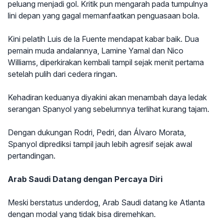
peluang menjadi gol. Kritik pun mengarah pada tumpulnya
lini depan yang gagal memanfaatkan penguasaan bola.
Kini pelatih Luis de la Fuente mendapat kabar baik. Dua
pemain muda andalannya, Lamine Yamal dan Nico
Williams, diperkirakan kembali tampil sejak menit pertama
setelah pulih dari cedera ringan.
Kehadiran keduanya diyakini akan menambah daya ledak
serangan Spanyol yang sebelumnya terlihat kurang tajam.
Dengan dukungan Rodri, Pedri, dan Álvaro Morata,
Spanyol diprediksi tampil jauh lebih agresif sejak awal
pertandingan.
Arab Saudi Datang dengan Percaya Diri
Meski berstatus underdog, Arab Saudi datang ke Atlanta
dengan modal yang tidak bisa diremehkan.