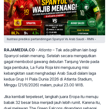
Ilustrasi prediksi pertandinngan Spanyol Vs Arab Saudi - RMN -
RAJAMEDIA.CO
- Atlanta –
Tak ada pilihan lain bagi
Spanyol selain menang. Setelah secara mengejutkan
gagal membobol gawang debutan Tanjung Verde pada
laga pembuka, La Furia Roja kini mengusung misi
kebangkitan saat menghadapi Arab Saudi dalam laga
kedua Grup H Piala Dunia 2026 di Atlanta Stadium,
Minggu (21/6/2026) malam, pukul 23.00 WIB.
Jika kembali terpeleset, langkah juara Eropa itu menuju
babak 32 besar bisa menjadi jauh lebih rumit. Karena itu,
duel melawan The Green Falcons dipandang sebagai