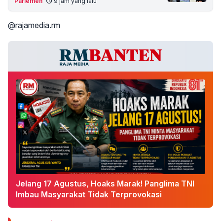
Parlemen
9 jam yang lalu
@rajamedia.rm
Jelang 17 Agustus, Hoaks Marak! Panglima TNI
Imbau Masyarakat Tidak Terprovokasi