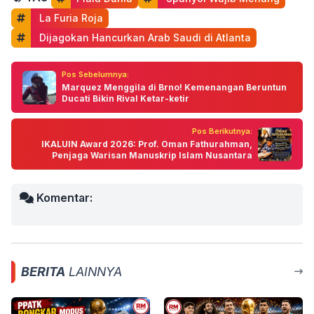
 La Furia Roja
 Dijagokan Hancurkan Arab Saudi di Atlanta
Pos Sebelumnya:
Marquez Menggila di Brno! Kemenangan Beruntun
Ducati Bikin Rival Ketar-ketir
Pos Berikutnya:
IKALUIN Award 2026: Prof. Oman Fathurahman,
Penjaga Warisan Manuskrip Islam Nusantara
Komentar:
BERITA
LAINNYA