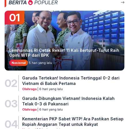
BERITA
POPULER
01
Lemhannas RI Cetak Rekor! 11 Kali Berturut-Turut Raih
Opini WTP dari BPK
Nasional
5 hari yang lalu
Garuda Tertekan! Indonesia Tertinggal 0-2 dari
02
Vietnam di Babak Pertama
Olahraga
| 6 hari yang lalu
Garuda Dibungkam Vietnam! Indonesia Kalah
03
Telak 0-3 di Pakansari
Olahraga
| 6 hari yang lalu
Kementerian PKP Sabet WTP! Ara Pastikan Setiap
04
Rupiah Anggaran Tepat untuk Rakyat