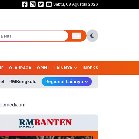
Sabtu, 08 Agustus 2026
Sekolah Rakyat Diperluas, 265 Gedung Disiapkan Tampung 150 Ribu Anak
Cari
IF
OLAHRAGA
OPINI
LAINNYA
INDEKS
el
RMBengkulu
Regional Lainnya
ajamedia.rm