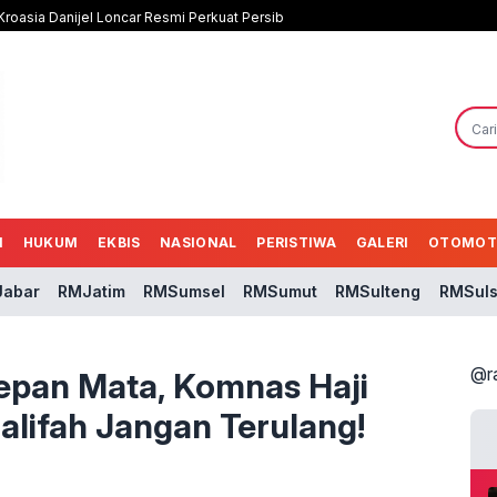
roasia Danijel Loncar Resmi Perkuat Persib
N
HUKUM
EKBIS
NASIONAL
PERISTIWA
GALERI
OTOMOT
abar
RMJatim
RMSumsel
RMSumut
RMSulteng
RMSuls
@r
Depan Mata, Komnas Haji
lifah Jangan Terulang!