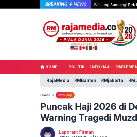
BREAKING
NEWS
Wilujeng Sumping! Bek K
HOME
POLITIK
INFO HAJI
PARLEME
RajaMedia
RMBanten
RMjakarta
RMJ
Home
Info Haji
Puncak Haji 2026 di 
Warning Tragedi Muzda
Laporan: Firman
Jumat, 22 Mei 2026 | 14:40 WIB