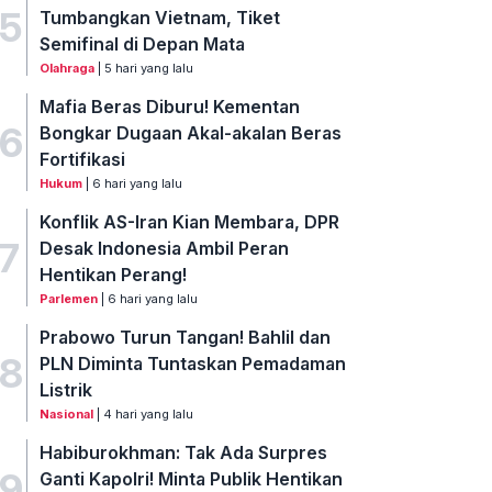
5
Tumbangkan Vietnam, Tiket
Semifinal di Depan Mata
Olahraga
| 5 hari yang lalu
Mafia Beras Diburu! Kementan
6
Bongkar Dugaan Akal-akalan Beras
Fortifikasi
Hukum
| 6 hari yang lalu
Konflik AS-Iran Kian Membara, DPR
7
Desak Indonesia Ambil Peran
Hentikan Perang!
Parlemen
| 6 hari yang lalu
Prabowo Turun Tangan! Bahlil dan
8
PLN Diminta Tuntaskan Pemadaman
Listrik
Nasional
| 4 hari yang lalu
Habiburokhman: Tak Ada Surpres
9
Ganti Kapolri! Minta Publik Hentikan