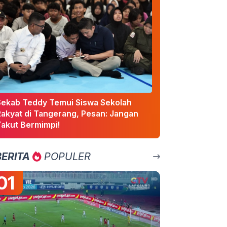
Sekab Teddy Temui Siswa Sekolah
Rakyat di Tangerang, Pesan: Jangan
Takut Bermimpi!
BERITA
POPULER
01