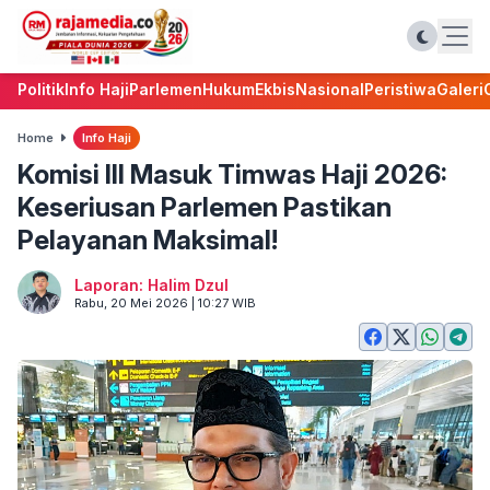
Politik
Info Haji
Parlemen
Hukum
Ekbis
Nasional
Peristiwa
Galeri
Home
Info Haji
Komisi III Masuk Timwas Haji 2026:
Keseriusan Parlemen Pastikan
Pelayanan Maksimal!
Laporan: Halim Dzul
Rabu, 20 Mei 2026 | 10:27 WIB