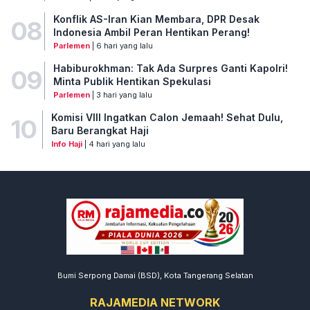
Konflik AS-Iran Kian Membara, DPR Desak
08
Indonesia Ambil Peran Hentikan Perang!
Parlemen
| 6 hari yang lalu
Habiburokhman: Tak Ada Surpres Ganti Kapolri!
09
Minta Publik Hentikan Spekulasi
Parlemen
| 3 hari yang lalu
Komisi VIII Ingatkan Calon Jemaah! Sehat Dulu,
10
Baru Berangkat Haji
Info Haji
| 4 hari yang lalu
Bumi Serpong Damai (BSD), Kota Tangerang Selatan
RAJAMEDIA NETWORK