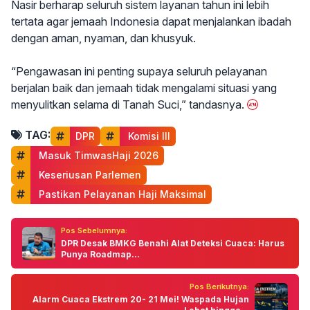
Nasir berharap seluruh sistem layanan tahun ini lebih
tertata agar jemaah Indonesia dapat menjalankan ibadah
dengan aman, nyaman, dan khusyuk.
“Pengawasan ini penting supaya seluruh pelayanan
berjalan baik dan jemaah tidak mengalami situasi yang
menyulitkan selama di Tanah Suci,” tandasnya.
TAG:
DPR
 Komisi III
 Masuk TimwasHaji 2026
 Keseriusan Parlemen
 Pastikan Pelayanan Haji Maksimal
Pos Sebelumnya:
DPR Desak BMKG Benahi Alat Deteksi Cuaca: Harus
Punya Roadmap...
Pos Berikutnya:
Alarm Cuaca Ekstrem 20- 21 Mei! Waspada Hujan