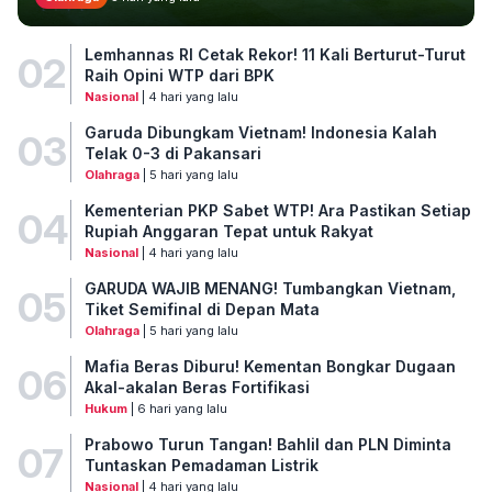
Lemhannas RI Cetak Rekor! 11 Kali Berturut-Turut
02
Raih Opini WTP dari BPK
Nasional
| 4 hari yang lalu
Garuda Dibungkam Vietnam! Indonesia Kalah
03
Telak 0-3 di Pakansari
Olahraga
| 5 hari yang lalu
Kementerian PKP Sabet WTP! Ara Pastikan Setiap
04
Rupiah Anggaran Tepat untuk Rakyat
Nasional
| 4 hari yang lalu
GARUDA WAJIB MENANG! Tumbangkan Vietnam,
05
Tiket Semifinal di Depan Mata
Olahraga
| 5 hari yang lalu
Mafia Beras Diburu! Kementan Bongkar Dugaan
06
Akal-akalan Beras Fortifikasi
Hukum
| 6 hari yang lalu
Prabowo Turun Tangan! Bahlil dan PLN Diminta
07
Tuntaskan Pemadaman Listrik
Nasional
| 4 hari yang lalu