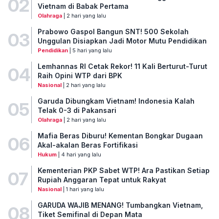
02
Vietnam di Babak Pertama
Olahraga
| 2 hari yang lalu
Prabowo Gaspol Bangun SNT! 500 Sekolah
03
Unggulan Disiapkan Jadi Motor Mutu Pendidikan
Pendidikan
| 5 hari yang lalu
Lemhannas RI Cetak Rekor! 11 Kali Berturut-Turut
04
Raih Opini WTP dari BPK
Nasional
| 2 hari yang lalu
Garuda Dibungkam Vietnam! Indonesia Kalah
05
Telak 0-3 di Pakansari
Olahraga
| 2 hari yang lalu
Mafia Beras Diburu! Kementan Bongkar Dugaan
06
Akal-akalan Beras Fortifikasi
Hukum
| 4 hari yang lalu
Kementerian PKP Sabet WTP! Ara Pastikan Setiap
07
Rupiah Anggaran Tepat untuk Rakyat
Nasional
| 1 hari yang lalu
GARUDA WAJIB MENANG! Tumbangkan Vietnam,
08
Tiket Semifinal di Depan Mata