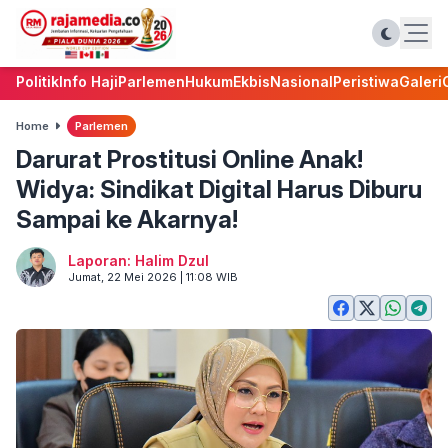
Politik
Info Haji
Parlemen
Hukum
Ekbis
Nasional
Peristiwa
Galeri
Home
Parlemen
Darurat Prostitusi Online Anak!
Widya: Sindikat Digital Harus Diburu
Sampai ke Akarnya!
Laporan: Halim Dzul
Jumat, 22 Mei 2026 | 11:08 WIB