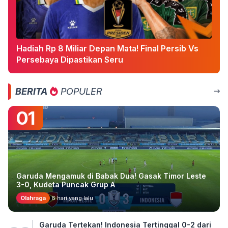
Hadiah Rp 8 Miliar Depan Mata! Final Persib Vs
Persebaya Dipastikan Seru
BERITA
POPULER
01
Garuda Mengamuk di Babak Dua! Gasak Timor Leste
3-0, Kudeta Puncak Grup A
Olahraga
6 hari yang lalu
Garuda Tertekan! Indonesia Tertinggal 0-2 dari