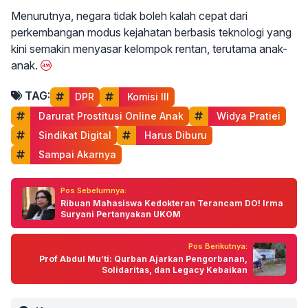
Menurutnya, negara tidak boleh kalah cepat dari
perkembangan modus kejahatan berbasis teknologi yang
kini semakin menyasar kelompok rentan, terutama anak-
anak.
TAG:
DPR
 Komisi III
 Darurat Prostitusi Online Anak
 Widya Pratiei
 Sindikat Digital
 Harus Diburu
 Sampai Akarnya
Pos Sebelumnya:
Ribuan Mahasiswa Kedokteran Terancam DO! Irma
Suryani Pertanyakan UKOM
Pos Berikutnya:
Prof Abdul Mu’ti: Qurban Ajarkan Pengorbanan,
Solidaritas, dan Legacy Kebaikan