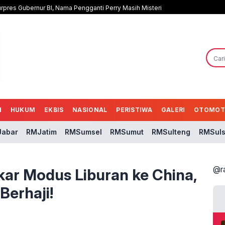
rpres Gubernur BI, Nama Pengganti Perry Masih Misteri
N
HUKUM
EKBIS
NASIONAL
PERISTIWA
GALERI
OTOMOT
abar
RMJatim
RMSumsel
RMSumut
RMSulteng
RMSuls
@r
gkar Modus Liburan ke China,
Berhaji!