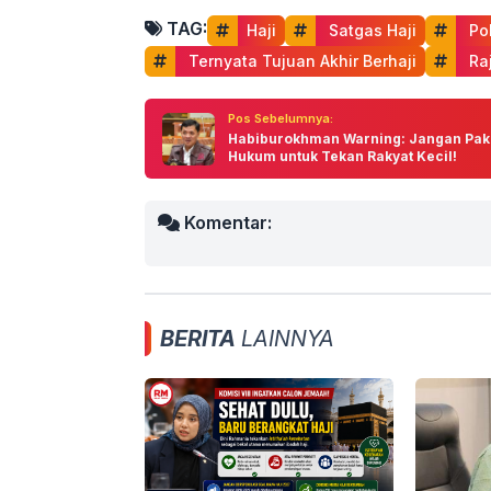
TAG:
Haji
 Satgas Haji
 Pol
 Ternyata Tujuan Akhir Berhaji
 Ra
Pos Sebelumnya:
Habiburokhman Warning: Jangan Pak
Hukum untuk Tekan Rakyat Kecil!
Komentar:
BERITA
LAINNYA