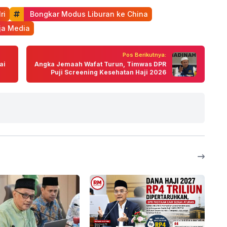
ri
 Bongkar Modus Liburan ke China
ja Media
Pos Berikutnya:
ai
Angka Jemaah Wafat Turun, Timwas DPR
Puji Screening Kesehatan Haji 2026