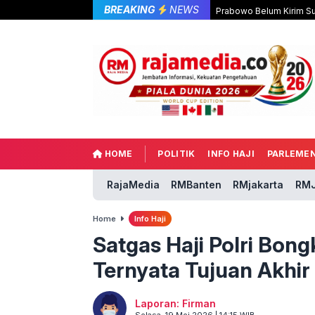
BREAKING
NEWS
Prabowo Belum Kirim Su
HOME
POLITIK
INFO HAJI
PARLEME
RajaMedia
RMBanten
RMjakarta
RMJ
Home
Info Haji
Satgas Haji Polri Bon
Ternyata Tujuan Akhir 
Laporan: Firman
Selasa, 19 Mei 2026 | 14:15 WIB