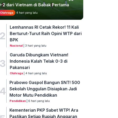
0-2 dari Vietnam di Babak Pertama
Olahraga
4 hari yang lalu
Lemhannas RI Cetak Rekor! 11 Kali
2
Berturut-Turut Raih Opini WTP dari
BPK
Nasional
| 3 hari yang lalu
Garuda Dibungkam Vietnam!
3
Indonesia Kalah Telak 0-3 di
Pakansari
Olahraga
| 4 hari yang lalu
Prabowo Gaspol Bangun SNT! 500
4
Sekolah Unggulan Disiapkan Jadi
Motor Mutu Pendidikan
Pendidikan
| 6 hari yang lalu
Kementerian PKP Sabet WTP! Ara
Pastikan Setiap Rupiah Anggaran