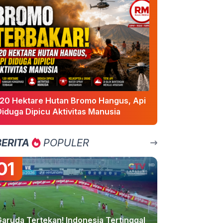
120 Hektare Hutan Bromo Hangus, Api
Diduga Dipicu Aktivitas Manusia
BERITA
POPULER
01
Garuda Tertekan! Indonesia Tertinggal