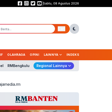
Sabtu, 08 Agustus 2026
Bromo Terbakar! 120 Hektare Hutan Hangus, Api Diduga Dipicu Aktivitas M
Cari
IF
OLAHRAGA
OPINI
LAINNYA
INDEKS
el
RMBengkulu
Regional Lainnya
ajamedia.rm