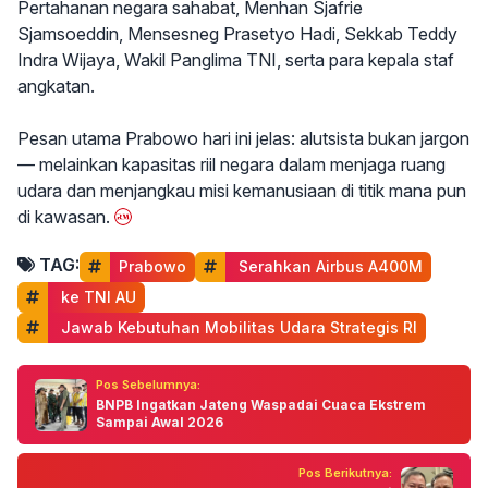
Pertahanan negara sahabat, Menhan Sjafrie
Sjamsoeddin, Mensesneg Prasetyo Hadi, Sekkab Teddy
Indra Wijaya, Wakil Panglima TNI, serta para kepala staf
angkatan.
Pesan utama Prabowo hari ini jelas: alutsista bukan jargon
— melainkan kapasitas riil negara dalam menjaga ruang
udara dan menjangkau misi kemanusiaan di titik mana pun
di kawasan.
TAG:
Prabowo
 Serahkan Airbus A400M
 ke TNI AU
 Jawab Kebutuhan Mobilitas Udara Strategis RI
Pos Sebelumnya:
BNPB Ingatkan Jateng Waspadai Cuaca Ekstrem
Sampai Awal 2026
Pos Berikutnya: