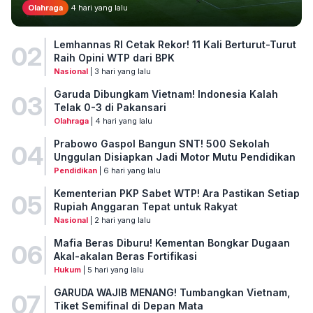
Olahraga
4 hari yang lalu
Lemhannas RI Cetak Rekor! 11 Kali Berturut-Turut
02
Raih Opini WTP dari BPK
Nasional
| 3 hari yang lalu
Garuda Dibungkam Vietnam! Indonesia Kalah
03
Telak 0-3 di Pakansari
Olahraga
| 4 hari yang lalu
Prabowo Gaspol Bangun SNT! 500 Sekolah
04
Unggulan Disiapkan Jadi Motor Mutu Pendidikan
Pendidikan
| 6 hari yang lalu
Kementerian PKP Sabet WTP! Ara Pastikan Setiap
05
Rupiah Anggaran Tepat untuk Rakyat
Nasional
| 2 hari yang lalu
Mafia Beras Diburu! Kementan Bongkar Dugaan
06
Akal-akalan Beras Fortifikasi
Hukum
| 5 hari yang lalu
GARUDA WAJIB MENANG! Tumbangkan Vietnam,
07
Tiket Semifinal di Depan Mata