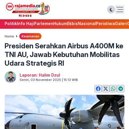
Politik
Info Haji
Parlemen
Hukum
Ekbis
Nasional
Peristiwa
Galeri
Home
Keamanan
Presiden Serahkan Airbus A400M ke
TNI AU, Jawab Kebutuhan Mobilitas
Udara Strategis RI
Laporan: Halim Dzul
Senin, 03 November 2025 | 15:13 WIB