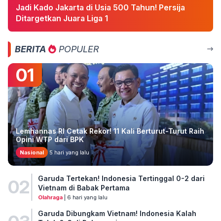
Jadi Kado Jakarta di Usia 500 Tahun! Persija
Ditargetkan Juara Liga 1
BERITA
POPULER
01
Lemhannas RI Cetak Rekor! 11 Kali Berturut-Turut Raih
Opini WTP dari BPK
Nasional
5 hari yang lalu
Garuda Tertekan! Indonesia Tertinggal 0-2 dari
02
Vietnam di Babak Pertama
Olahraga
| 6 hari yang lalu
Garuda Dibungkam Vietnam! Indonesia Kalah