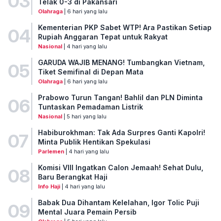
03
Telak 0-3 di Pakansari
Olahraga
| 6 hari yang lalu
Kementerian PKP Sabet WTP! Ara Pastikan Setiap
04
Rupiah Anggaran Tepat untuk Rakyat
Nasional
| 4 hari yang lalu
GARUDA WAJIB MENANG! Tumbangkan Vietnam,
05
Tiket Semifinal di Depan Mata
Olahraga
| 6 hari yang lalu
Prabowo Turun Tangan! Bahlil dan PLN Diminta
06
Tuntaskan Pemadaman Listrik
Nasional
| 5 hari yang lalu
Habiburokhman: Tak Ada Surpres Ganti Kapolri!
07
Minta Publik Hentikan Spekulasi
Parlemen
| 4 hari yang lalu
Komisi VIII Ingatkan Calon Jemaah! Sehat Dulu,
08
Baru Berangkat Haji
Info Haji
| 4 hari yang lalu
Babak Dua Dihantam Kelelahan, Igor Tolic Puji
09
Mental Juara Pemain Persib