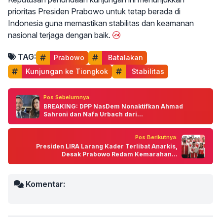
prioritas Presiden Prabowo untuk tetap berada di
Indonesia guna memastikan stabilitas dan keamanan
nasional terjaga dengan baik.
TAG:
Prabowo
 Batalakan
Kunjungan ke Tiongkok
 Stabilitas
Pos Sebelumnya:
BREAKING: DPP NasDem Nonaktifkan Ahmad
Sahroni dan Nafa Urbach dari...
Pos Berikutnya:
Presiden LIRA Larang Kader Terlibat Anarkis,
Desak Prabowo Redam Kemarahan...
Komentar: