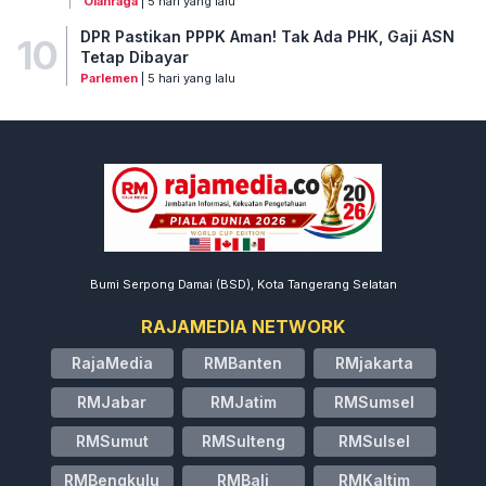
Olahraga
| 5 hari yang lalu
DPR Pastikan PPPK Aman! Tak Ada PHK, Gaji ASN
10
Tetap Dibayar
Parlemen
| 5 hari yang lalu
Bumi Serpong Damai (BSD), Kota Tangerang Selatan
RAJAMEDIA NETWORK
RajaMedia
RMBanten
RMjakarta
RMJabar
RMJatim
RMSumsel
RMSumut
RMSulteng
RMSulsel
RMBengkulu
RMBali
RMKaltim