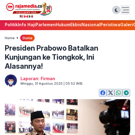
Politik
Info Haji
Parlemen
Hukum
Ekbis
Nasional
Peristiwa
Galeri
Home
Dunia
Presiden Prabowo Batalkan
Kunjungan ke Tiongkok, Ini
Alasannya!
Laporan: Firman
Minggu, 31 Agustus 2025 | 05:52 WIB