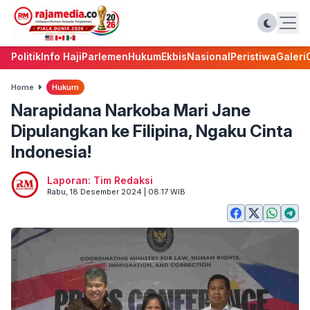
Politik
Info Haji
Parlemen
Hukum
Ekbis
Nasional
Peristiwa
Galeri
Home
Hukum
Narapidana Narkoba Mari Jane
Dipulangkan ke Filipina, Ngaku Cinta
Indonesia!
Laporan: Tim Redaksi
Rabu, 18 Desember 2024 | 08:17 WIB