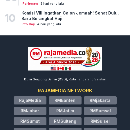
Parlemen
| 3 hari yang lalu
Komisi VIII Ingatkan Calon Jemaah! Sehat Dulu,
10
Baru Berangkat Haji
Info Haji
| 4 hari yang lalu
Bumi Serpong Damai (BSD), Kota Tangerang Selatan
RAJAMEDIA NETWORK
RajaMedia
RMBanten
RMjakarta
RMJabar
RMJatim
RMSumsel
RMSumut
RMSulteng
RMSulsel