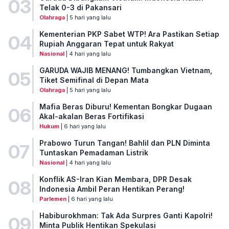
03
Telak 0-3 di Pakansari
Olahraga
| 5 hari yang lalu
Kementerian PKP Sabet WTP! Ara Pastikan Setiap
04
Rupiah Anggaran Tepat untuk Rakyat
Nasional
| 4 hari yang lalu
GARUDA WAJIB MENANG! Tumbangkan Vietnam,
05
Tiket Semifinal di Depan Mata
Olahraga
| 5 hari yang lalu
Mafia Beras Diburu! Kementan Bongkar Dugaan
06
Akal-akalan Beras Fortifikasi
Hukum
| 6 hari yang lalu
Prabowo Turun Tangan! Bahlil dan PLN Diminta
07
Tuntaskan Pemadaman Listrik
Nasional
| 4 hari yang lalu
Konflik AS-Iran Kian Membara, DPR Desak
08
Indonesia Ambil Peran Hentikan Perang!
Parlemen
| 6 hari yang lalu
Habiburokhman: Tak Ada Surpres Ganti Kapolri!
09
Minta Publik Hentikan Spekulasi