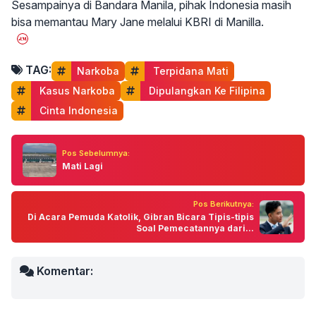
Sesampainya di Bandara Manila, pihak Indonesia masih
bisa memantau Mary Jane melalui KBRI di Manilla.
TAG:
Narkoba
 Terpidana Mati
 Kasus Narkoba
 Dipulangkan Ke Filipina
 Cinta Indonesia
Pos Sebelumnya:
Mati Lagi
Pos Berikutnya:
Di Acara Pemuda Katolik, Gibran Bicara Tipis-tipis
Soal Pemecatannya dari...
Komentar: