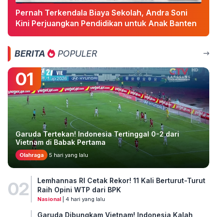
Pernah Terkendala Biaya Sekolah, Andra Soni
Kini Perjuangkan Pendidikan untuk Anak Banten
BERITA
POPULER
01
Garuda Tertekan! Indonesia Tertinggal 0-2 dari
Vietnam di Babak Pertama
Olahraga
5 hari yang lalu
Lemhannas RI Cetak Rekor! 11 Kali Berturut-Turut
02
Raih Opini WTP dari BPK
Nasional
| 4 hari yang lalu
Garuda Dibungkam Vietnam! Indonesia Kalah