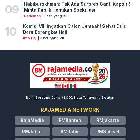
Habiburokhman: Tak Ada Surpres Ganti Kapolri!
09
Minta Publik Hentikan Spekulasi
Parlemen
| 3 hari yang lalu
Komisi VIII Ingatkan Calon Jemaah! Sehat Dulu,
10
Baru Berangkat Haji
Info Haji
| 3 hari yang lalu
Bumi Serpong Damai (BSD), Kota Tangerang Selatan
RAJAMEDIA NETWORK
RajaMedia
RMBanten
RMjakarta
RMJabar
RMJatim
RMSumsel