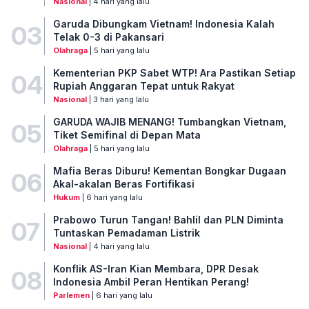
Nasional
| 4 hari yang lalu
Garuda Dibungkam Vietnam! Indonesia Kalah
03
Telak 0-3 di Pakansari
Olahraga
| 5 hari yang lalu
Kementerian PKP Sabet WTP! Ara Pastikan Setiap
04
Rupiah Anggaran Tepat untuk Rakyat
Nasional
| 3 hari yang lalu
GARUDA WAJIB MENANG! Tumbangkan Vietnam,
05
Tiket Semifinal di Depan Mata
Olahraga
| 5 hari yang lalu
Mafia Beras Diburu! Kementan Bongkar Dugaan
06
Akal-akalan Beras Fortifikasi
Hukum
| 6 hari yang lalu
Prabowo Turun Tangan! Bahlil dan PLN Diminta
07
Tuntaskan Pemadaman Listrik
Nasional
| 4 hari yang lalu
Konflik AS-Iran Kian Membara, DPR Desak
08
Indonesia Ambil Peran Hentikan Perang!
Parlemen
| 6 hari yang lalu