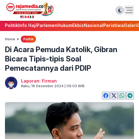
Politik
Info Haji
Parlemen
Hukum
Ekbis
Nasional
Peristiwa
Galeri
Home
Politik
Di Acara Pemuda Katolik, Gibran
Bicara Tipis-tipis Soal
Pemecatannya dari PDIP
Laporan: Firman
Rabu, 18 Desember 2024 | 09:03 WIB