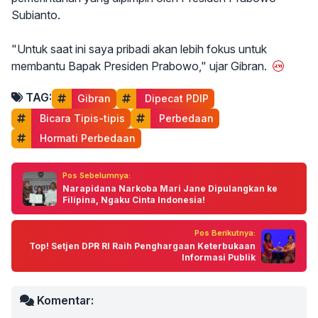
Subianto.
"Untuk saat ini saya pribadi akan lebih fokus untuk
membantu Bapak Presiden Prabowo," ujar Gibran.
TAG:
Gibran
 Dipecat PDIP
 Bicara Tipis-tipis
 Perbedaan
 Hormati Perbedaan
Pos Sebelumnya:
Narapidana Narkoba Mari Jane Dipulangkan ke
Filipina, Ngaku Cinta Indonesia!
Pos Berikutnya:
Top! Setjen DPR RI Raih Penghargaan Keterbukaan
Informasi Publik
Komentar: