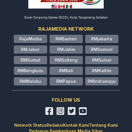
Bumi Serpong Damai (BSD), Kota Tangerang Selatan
RAJAMEDIA NETWORK
RajaMedia
RMBanten
RMjakarta
RMJabar
RMJatim
RMSumsel
RMSumut
RMSulteng
RMSulsel
RMBengkulu
RMBali
RMKaltim
RMMaluku
RMPapua
RMIndramayu
FOLLOW US
Network Status
Redaksi
Kontak Kami
Tentang Kami
Pedoman Pemberitaan Media Siber