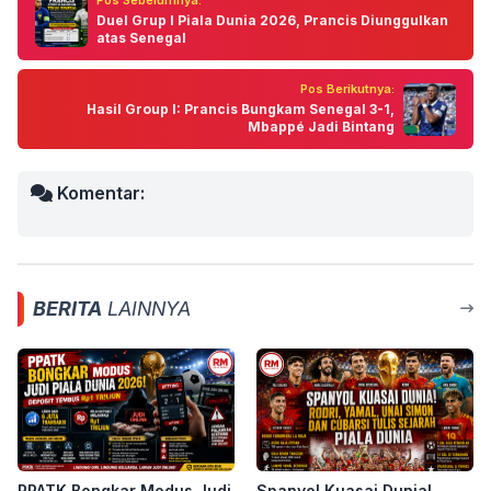
Pos Sebelumnya:
Duel Grup I Piala Dunia 2026, Prancis Diunggulkan
atas Senegal
Pos Berikutnya:
Hasil Group I: Prancis Bungkam Senegal 3-1,
Mbappé Jadi Bintang
Komentar:
BERITA
LAINNYA
PPATK Bongkar Modus Judi
Spanyol Kuasai Dunia!