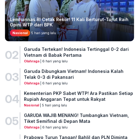
Lemhannas RI Cetak Rekor! 11 Kali Berturut-Turut Raih
Opini WTP dari BPK
Nasional
5 hari yang lalu
Garuda Tertekan! Indonesia Tertinggal 0-2 dari
02
Vietnam di Babak Pertama
Olahraga
| 6 hari yang lalu
Garuda Dibungkam Vietnam! Indonesia Kalah
03
Telak 0-3 di Pakansari
Olahraga
| 6 hari yang lalu
Kementerian PKP Sabet WTP! Ara Pastikan Setiap
04
Rupiah Anggaran Tepat untuk Rakyat
Nasional
| 5 hari yang lalu
GARUDA WAJIB MENANG! Tumbangkan Vietnam,
05
Tiket Semifinal di Depan Mata
Olahraga
| 6 hari yang lalu
Prabowo Turun Tangan! Bahlil dan PLN Diminta