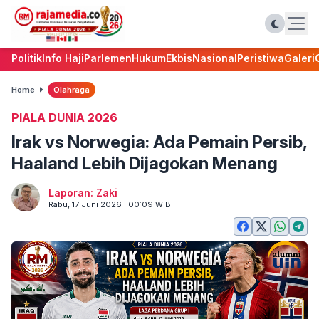
Politik
Info Haji
Parlemen
Hukum
Ekbis
Nasional
Peristiwa
Galeri
Home
Olahraga
PIALA DUNIA 2026
Irak vs Norwegia: Ada Pemain Persib,
Haaland Lebih Dijagokan Menang
Laporan: Zaki
Rabu, 17 Juni 2026 | 00:09 WIB