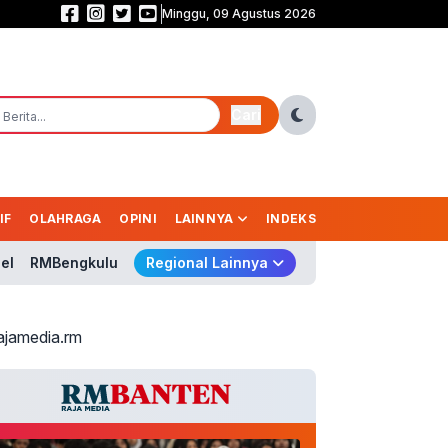
Minggu, 09 Agustus 2026
Sekolah Rakyat Diperluas, 265 Gedung Disiapkan Tampung 150 Ribu Anak
Cari
IF
OLAHRAGA
OPINI
LAINNYA
INDEKS
el
RMBengkulu
Regional Lainnya
ajamedia.rm