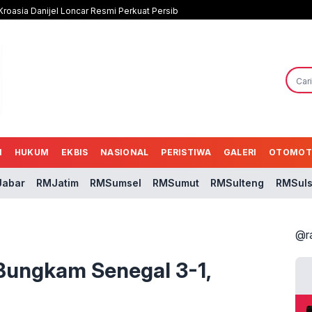
roasia Danijel Loncar Resmi Perkuat Persib
N
HUKUM
EKBIS
NASIONAL
PERISTIWA
GALERI
OTOMOT
abar
RMJatim
RMSumsel
RMSumut
RMSulteng
RMSuls
@r
s Bungkam Senegal 3-1,