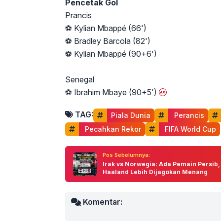
Pencetak Gol
Prancis
⚽ Kylian Mbappé (66')
⚽ Bradley Barcola (82')
⚽ Kylian Mbappé (90+6')
Senegal
⚽ Ibrahim Mbaye (90+5')
TAG:
Piala Dunia
 Perancis
 Pecahkan Rekor
 FIFA World Cup
Pos Sebelumnya:
Irak vs Norwegia: Ada Pemain Persib,
Haaland Lebih Dijagokan Menang
Komentar: