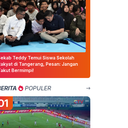
Sekab Teddy Temui Siswa Sekolah
Rakyat di Tangerang, Pesan: Jangan
Takut Bermimpi!
BERITA
POPULER
01