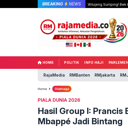
BREAKING
NEWS
Wilujeng Sumping! Bek K
HOME
POLITIK
INFO HAJI
PARLEME
RajaMedia
RMBanten
RMjakarta
RMJ
Home
Olahraga
PIALA DUNIA 2026
Hasil Group I: Pranci
Mbappé Jadi Bintang