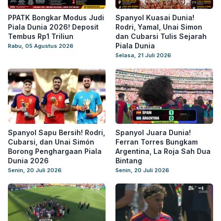
PPATK Bongkar Modus Judi
Spanyol Kuasai Dunia!
Piala Dunia 2026! Deposit
Rodri, Yamal, Unai Simon
Tembus Rp1 Triliun
dan Cubarsi Tulis Sejarah
Piala Dunia
Rabu, 05 Agustus 2026
Selasa, 21 Juli 2026
Spanyol Sapu Bersih! Rodri,
Spanyol Juara Dunia!
Cubarsi, dan Unai Simón
Ferran Torres Bungkam
Borong Penghargaan Piala
Argentina, La Roja Sah Dua
Dunia 2026
Bintang
Senin, 20 Juli 2026
Senin, 20 Juli 2026