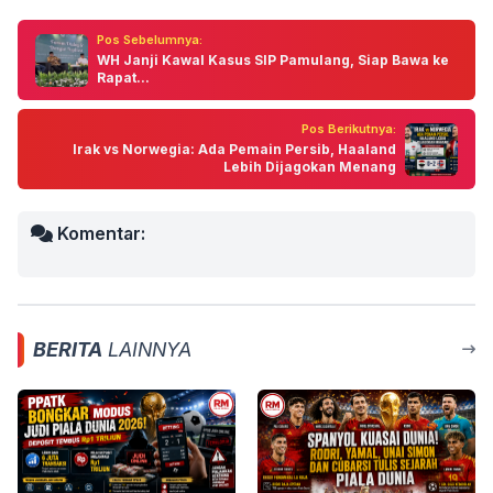
Pos Sebelumnya:
WH Janji Kawal Kasus SIP Pamulang, Siap Bawa ke
Rapat...
Pos Berikutnya:
Irak vs Norwegia: Ada Pemain Persib, Haaland
Lebih Dijagokan Menang
Komentar:
BERITA
LAINNYA