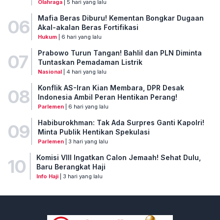
Olahraga
| 5 hari yang lalu
Mafia Beras Diburu! Kementan Bongkar Dugaan
06
Akal-akalan Beras Fortifikasi
Hukum
| 6 hari yang lalu
Prabowo Turun Tangan! Bahlil dan PLN Diminta
07
Tuntaskan Pemadaman Listrik
Nasional
| 4 hari yang lalu
Konflik AS-Iran Kian Membara, DPR Desak
08
Indonesia Ambil Peran Hentikan Perang!
Parlemen
| 6 hari yang lalu
Habiburokhman: Tak Ada Surpres Ganti Kapolri!
09
Minta Publik Hentikan Spekulasi
Parlemen
| 3 hari yang lalu
Komisi VIII Ingatkan Calon Jemaah! Sehat Dulu,
10
Baru Berangkat Haji
Info Haji
| 3 hari yang lalu