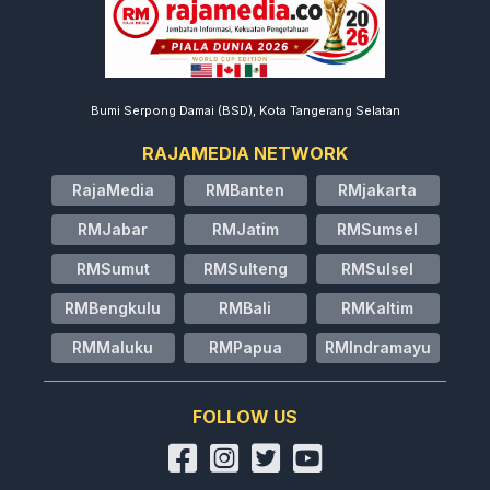
Bumi Serpong Damai (BSD), Kota Tangerang Selatan
RAJAMEDIA NETWORK
RajaMedia
RMBanten
RMjakarta
RMJabar
RMJatim
RMSumsel
RMSumut
RMSulteng
RMSulsel
RMBengkulu
RMBali
RMKaltim
RMMaluku
RMPapua
RMIndramayu
FOLLOW US