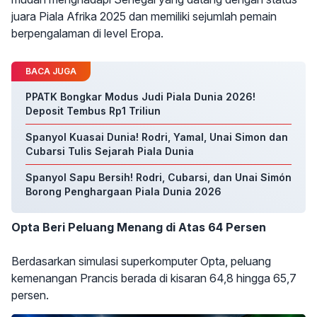
juara Piala Afrika 2025 dan memiliki sejumlah pemain
berpengalaman di level Eropa.
BACA JUGA
PPATK Bongkar Modus Judi Piala Dunia 2026!
Deposit Tembus Rp1 Triliun
Spanyol Kuasai Dunia! Rodri, Yamal, Unai Simon dan
Cubarsi Tulis Sejarah Piala Dunia
Spanyol Sapu Bersih! Rodri, Cubarsi, dan Unai Simón
Borong Penghargaan Piala Dunia 2026
Opta Beri Peluang Menang di Atas 64 Persen
Berdasarkan simulasi superkomputer Opta, peluang
kemenangan Prancis berada di kisaran 64,8 hingga 65,7
persen.