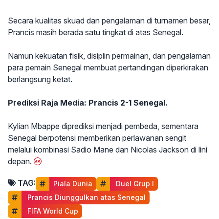
Secara kualitas skuad dan pengalaman di turnamen besar,
Prancis masih berada satu tingkat di atas Senegal.
Namun kekuatan fisik, disiplin permainan, dan pengalaman
para pemain Senegal membuat pertandingan diperkirakan
berlangsung ketat.
Prediksi Raja Media: Prancis 2-1 Senegal.
Kylian Mbappe diprediksi menjadi pembeda, sementara
Senegal berpotensi memberikan perlawanan sengit
melalui kombinasi Sadio Mane dan Nicolas Jackson di lini
depan.
TAG:
Piala Dunia
 Duel Grup I
 Prancis Diunggulkan atas Senegal
 FIFA World Cup