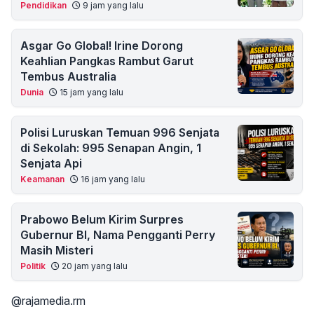
Pendidikan
9 jam yang lalu
Asgar Go Global! Irine Dorong
Keahlian Pangkas Rambut Garut
Tembus Australia
Dunia
15 jam yang lalu
Polisi Luruskan Temuan 996 Senjata
di Sekolah: 995 Senapan Angin, 1
Senjata Api
Keamanan
16 jam yang lalu
Prabowo Belum Kirim Surpres
Gubernur BI, Nama Pengganti Perry
Masih Misteri
Politik
20 jam yang lalu
@rajamedia.rm