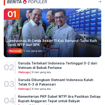
BERITA
POPULER
01
Lemhannas RI Cetak Rekor! 11 Kali Berturut-Turut Raih
Opini WTP dari BPK
Nasional
5 hari yang lalu
Garuda Tertekan! Indonesia Tertinggal 0-2 dari
02
Vietnam di Babak Pertama
Olahraga
| 6 hari yang lalu
Garuda Dibungkam Vietnam! Indonesia Kalah
03
Telak 0-3 di Pakansari
Olahraga
| 6 hari yang lalu
Kementerian PKP Sabet WTP! Ara Pastikan Setiap
04
Rupiah Anggaran Tepat untuk Rakyat