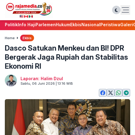
Politik
Info Haji
Parlemen
Hukum
Ekbis
Nasional
Peristiwa
Galeri
Home
Ekbis
Dasco Satukan Menkeu dan BI! DPR
Bergerak Jaga Rupiah dan Stabilitas
Ekonomi RI
Laporan: Halim Dzul
Sabtu, 06 Juni 2026 | 13:16 WIB