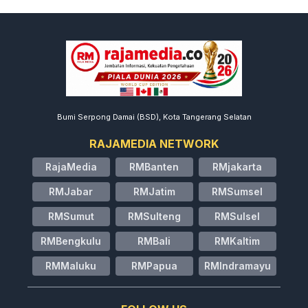
Bumi Serpong Damai (BSD), Kota Tangerang Selatan
RAJAMEDIA NETWORK
RajaMedia
RMBanten
RMjakarta
RMJabar
RMJatim
RMSumsel
RMSumut
RMSulteng
RMSulsel
RMBengkulu
RMBali
RMKaltim
RMMaluku
RMPapua
RMIndramayu