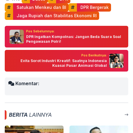
 Satukan Menkeu dan BI
 DPR Bergerak
 Jaga Rupiah dan Stabilitas Ekonomi RI
Pos Sebelumnya:
DPR Ingatkan Kompolnas: Jangan Beda Suara Soal
Pengawasan Polri!
Pos Berikutnya:
Evita Sorot Industri Kreatif: Saatnya Indonesia
Kuasai Pasar Animasi Global
Komentar:
BERITA
LAINNYA