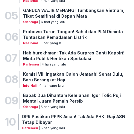
Nasional
| 4 hari yang lalu
GARUDA WAJIB MENANG! Tumbangkan Vietnam,
05
Tiket Semifinal di Depan Mata
Olahraga
| 6 hari yang lalu
Prabowo Turun Tangan! Bahlil dan PLN Diminta
06
Tuntaskan Pemadaman Listrik
Nasional
| 5 hari yang lalu
Habiburokhman: Tak Ada Surpres Ganti Kapolri!
07
Minta Publik Hentikan Spekulasi
Parlemen
| 4 hari yang lalu
Komisi VIII Ingatkan Calon Jemaah! Sehat Dulu,
08
Baru Berangkat Haji
Info Haji
| 4 hari yang lalu
Babak Dua Dihantam Kelelahan, Igor Tolic Puji
09
Mental Juara Pemain Persib
Olahraga
| 5 hari yang lalu
DPR Pastikan PPPK Aman! Tak Ada PHK, Gaji ASN
10
Tetap Dibayar
Parlemen
| 5 hari yang lalu