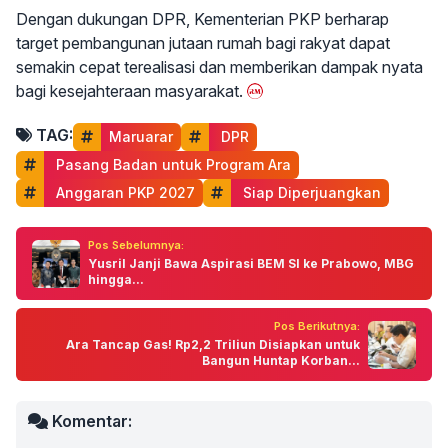
Dengan dukungan DPR, Kementerian PKP berharap
target pembangunan jutaan rumah bagi rakyat dapat
semakin cepat terealisasi dan memberikan dampak nyata
bagi kesejahteraan masyarakat.
TAG:
Maruarar
 DPR
 Pasang Badan untuk Program Ara
 Anggaran PKP 2027
 Siap Diperjuangkan
Pos Sebelumnya:
Yusril Janji Bawa Aspirasi BEM SI ke Prabowo, MBG
hingga...
Pos Berikutnya:
Ara Tancap Gas! Rp2,2 Triliun Disiapkan untuk
Bangun Huntap Korban...
Komentar: