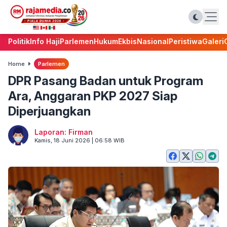
Politik
Info Haji
Parlemen
Hukum
Ekbis
Nasional
Peristiwa
Galeri
Home
Parlemen
DPR Pasang Badan untuk Program
Ara, Anggaran PKP 2027 Siap
Diperjuangkan
Laporan: Firman
Kamis, 18 Juni 2026 | 06:58 WIB