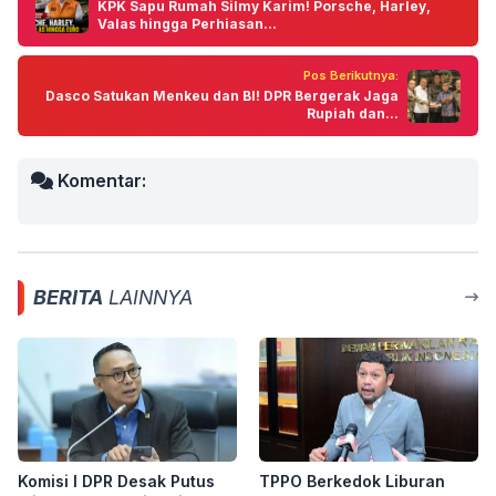
KPK Sapu Rumah Silmy Karim! Porsche, Harley,
Valas hingga Perhiasan...
Pos Berikutnya:
Dasco Satukan Menkeu dan BI! DPR Bergerak Jaga
Rupiah dan...
Komentar:
BERITA
LAINNYA
Komisi I DPR Desak Putus
TPPO Berkedok Liburan