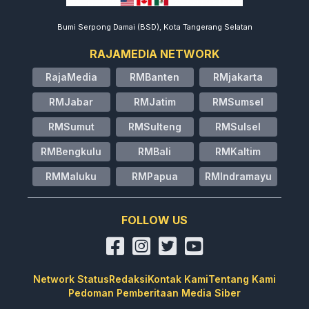
Bumi Serpong Damai (BSD), Kota Tangerang Selatan
RAJAMEDIA NETWORK
RajaMedia
RMBanten
RMjakarta
RMJabar
RMJatim
RMSumsel
RMSumut
RMSulteng
RMSulsel
RMBengkulu
RMBali
RMKaltim
RMMaluku
RMPapua
RMIndramayu
FOLLOW US
Network Status
Redaksi
Kontak Kami
Tentang Kami
Pedoman Pemberitaan Media Siber