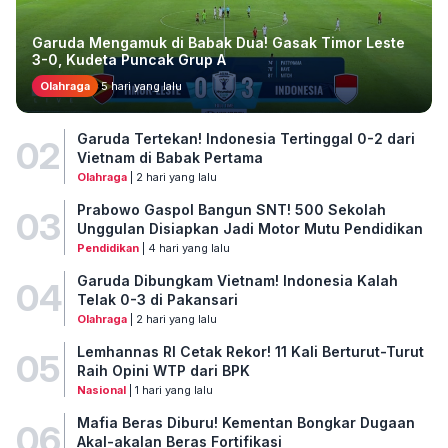
Garuda Mengamuk di Babak Dua! Gasak Timor Leste
3-0, Kudeta Puncak Grup A
Olahraga
5 hari yang lalu
Garuda Tertekan! Indonesia Tertinggal 0-2 dari
02
Vietnam di Babak Pertama
Olahraga
| 2 hari yang lalu
Prabowo Gaspol Bangun SNT! 500 Sekolah
03
Unggulan Disiapkan Jadi Motor Mutu Pendidikan
Pendidikan
| 4 hari yang lalu
Garuda Dibungkam Vietnam! Indonesia Kalah
04
Telak 0-3 di Pakansari
Olahraga
| 2 hari yang lalu
Lemhannas RI Cetak Rekor! 11 Kali Berturut-Turut
05
Raih Opini WTP dari BPK
Nasional
| 1 hari yang lalu
Mafia Beras Diburu! Kementan Bongkar Dugaan
06
Akal-akalan Beras Fortifikasi