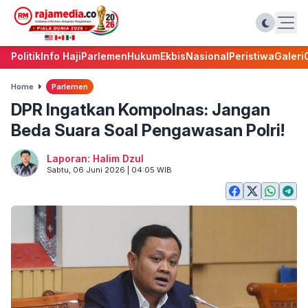
Politik
Info Haji
Parlemen
Hukum
Ekbis
Nasional
Peristiwa
Galeri
Home
Parlemen
DPR Ingatkan Kompolnas: Jangan
Beda Suara Soal Pengawasan Polri!
Laporan: Halim Dzul
Sabtu, 06 Juni 2026 | 04:05 WIB