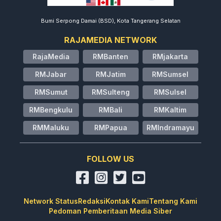
Bumi Serpong Damai (BSD), Kota Tangerang Selatan
RAJAMEDIA NETWORK
RajaMedia
RMBanten
RMjakarta
RMJabar
RMJatim
RMSumsel
RMSumut
RMSulteng
RMSulsel
RMBengkulu
RMBali
RMKaltim
RMMaluku
RMPapua
RMIndramayu
FOLLOW US
Network Status
Redaksi
Kontak Kami
Tentang Kami
Pedoman Pemberitaan Media Siber