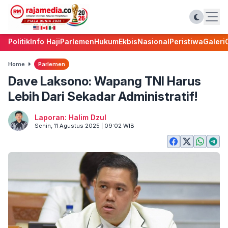
Politik
Info Haji
Parlemen
Hukum
Ekbis
Nasional
Peristiwa
Galeri
Home
Parlemen
Dave Laksono: Wapang TNI Harus
Lebih Dari Sekadar Administratif!
Laporan: Halim Dzul
Senin, 11 Agustus 2025 | 09:02 WIB