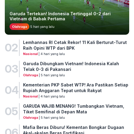
Garuda Tertekan! Indonesia Tertinggal 0-2 dari
Vietnam di Babak Pertama
Olahraga
5 hari yang lalu
Lemhannas RI Cetak Rekor! 11 Kali Berturut-Turut
02
Raih Opini WTP dari BPK
Nasional
| 4 hari yang lalu
Garuda Dibungkam Vietnam! Indonesia Kalah
03
Telak 0-3 di Pakansari
Olahraga
| 5 hari yang lalu
Kementerian PKP Sabet WTP! Ara Pastikan Setiap
04
Rupiah Anggaran Tepat untuk Rakyat
Nasional
| 4 hari yang lalu
GARUDA WAJIB MENANG! Tumbangkan Vietnam,
05
Tiket Semifinal di Depan Mata
Olahraga
| 5 hari yang lalu
Mafia Beras Diburu! Kementan Bongkar Dugaan
06
Akal-akalan Beras Fortifikasi