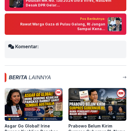
Putusan MK No. 135/2024 Ultra Vires, NasDem
Desak DPR Gelar...
Pos Berikutnya:
Rawat Warga Gaza di Pulau Galang, RI Jangan
Sampai Kena...
Komentar:
BERITA
LAINNYA
Asgar Go Global! Irine
Prabowo Belum Kirim