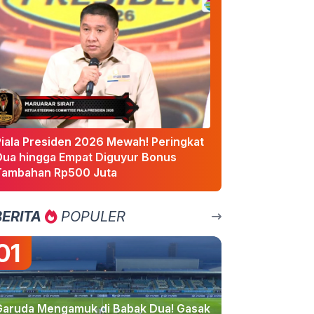
Piala Presiden 2026 Mewah! Peringkat
Dua hingga Empat Diguyur Bonus
Tambahan Rp500 Juta
BERITA
POPULER
01
Garuda Mengamuk di Babak Dua! Gasak