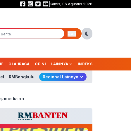
Kamis, 06 Agustus 2026
Ekonomi Indonesia Melaju! Tumbuh 5,29%, Semester I 2026 yang Terbaik
Cari
IF
OLAHRAGA
OPINI
LAINNYA
INDEKS
el
RMBengkulu
Regional Lainnya
ajamedia.rm