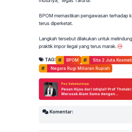
mutunya,” tegas Taruna.
BPOM memastikan pengawasan terhadap kosme
terus diperketat.
Langkah tersebut dilakukan untuk melindun
praktik impor ilegal yang terus marak.
TAG:
BPOM
 Sita 2 Juta Kosmeti
 Negara Rugi Miliaran Rupiah
Pos Sebelumnya:
Pesan Hijau dari Istiqlal! Prof Tholabi:
Merusak Alam Sama dengan...
Komentar: