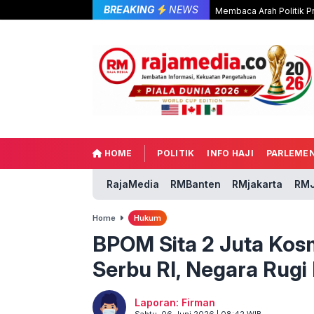
BREAKING
NEWS
Membaca Arah Politik P
HOME
POLITIK
INFO HAJI
PARLEME
RajaMedia
RMBanten
RMjakarta
RMJ
Home
Hukum
BPOM Sita 2 Juta Kosm
Serbu RI, Negara Rugi 
Laporan: Firman
Sabtu, 06 Juni 2026 | 08:42 WIB