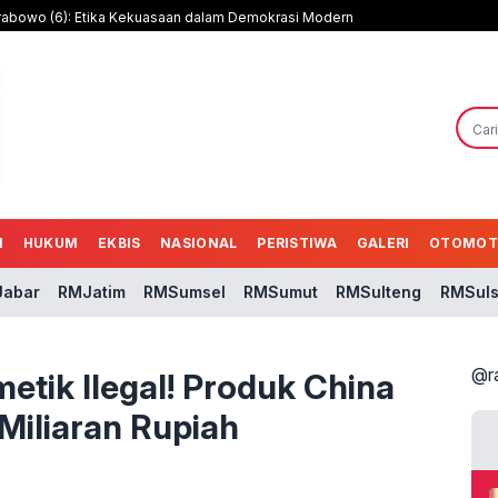
rabowo (6): Etika Kekuasaan dalam Demokrasi Modern
N
HUKUM
EKBIS
NASIONAL
PERISTIWA
GALERI
OTOMOT
abar
RMJatim
RMSumsel
RMSumut
RMSulteng
RMSuls
@r
etik Ilegal! Produk China
Miliaran Rupiah