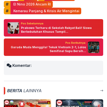
 El Nino 2026 Ancam RI
 Kemarau Panjang & Krisis Air Mengintai
Pos Sebelumnya:
Prabowo Terharu di Sekolah Rakyat Bali! Siswa
Berkebutuhan Khusus Tampil...
Pos Berikutnya:
Garuda Muda Menggila! Tekuk Vietnam 2-1, Lolos
Semifinal Sapu Bersih...
Komentar:
BERITA
LAINNYA