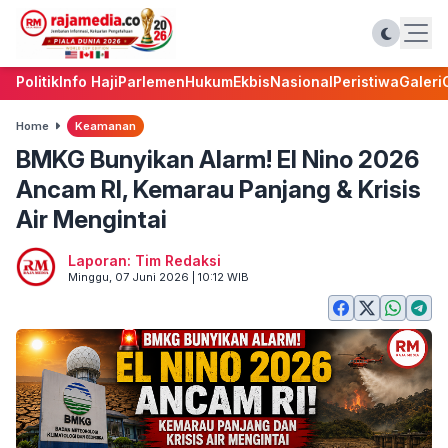
Politik
Info Haji
Parlemen
Hukum
Ekbis
Nasional
Peristiwa
Galeri
Home
Keamanan
BMKG Bunyikan Alarm! El Nino 2026
Ancam RI, Kemarau Panjang & Krisis
Air Mengintai
Laporan: Tim Redaksi
Minggu, 07 Juni 2026 | 10:12 WIB