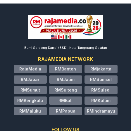
Bumi Serpong Damai (BSD), Kota Tangerang Selatan
RAJAMEDIA NETWORK
RajaMedia
RMBanten
RMjakarta
RMJabar
RMJatim
RMSumsel
RMSumut
RMSulteng
RMSulsel
RMBengkulu
RMBali
RMKaltim
RMMaluku
RMPapua
RMIndramayu
FOLLOW US