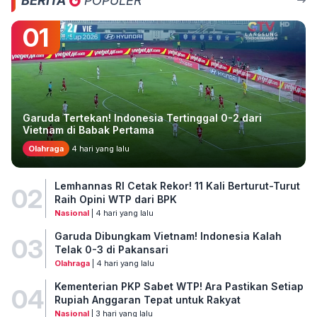
BERITA
POPULER
01
Garuda Tertekan! Indonesia Tertinggal 0-2 dari
Vietnam di Babak Pertama
Olahraga
4 hari yang lalu
Lemhannas RI Cetak Rekor! 11 Kali Berturut-Turut
02
Raih Opini WTP dari BPK
Nasional
| 4 hari yang lalu
Garuda Dibungkam Vietnam! Indonesia Kalah
03
Telak 0-3 di Pakansari
Olahraga
| 4 hari yang lalu
Kementerian PKP Sabet WTP! Ara Pastikan Setiap
04
Rupiah Anggaran Tepat untuk Rakyat
Nasional
| 3 hari yang lalu