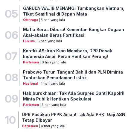
GARUDA WAJIB MENANG! Tumbangkan Vietnam,
05
Tiket Semifinal di Depan Mata
Olahraga
| 5 hari yang lalu
Mafia Beras Diburu! Kementan Bongkar Dugaan
06
Akal-akalan Beras Fortifikasi
Hukum
| 6 hari yang lalu
Konflik AS-Iran Kian Membara, DPR Desak
07
Indonesia Ambil Peran Hentikan Perang!
Parlemen
| 6 hari yang lalu
Prabowo Turun Tangan! Bahlil dan PLN Diminta
08
Tuntaskan Pemadaman Listrik
Nasional
| 4 hari yang lalu
Habiburokhman: Tak Ada Surpres Ganti Kapolri!
09
Minta Publik Hentikan Spekulasi
Parlemen
| 3 hari yang lalu
DPR Pastikan PPPK Aman! Tak Ada PHK, Gaji ASN
10
Tetap Dibayar
Parlemen
| 4 hari yang lalu