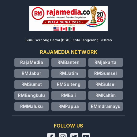
Bumi Serpong Damai (BSD), Kota Tangerang Selatan
RAJAMEDIA NETWORK
RajaMedia
RMBanten
RMjakarta
RMJabar
RMJatim
RMSumsel
RMSumut
RMSulteng
RMSulsel
RMBengkulu
RMBali
RMKaltim
RMMaluku
RMPapua
RMIndramayu
FOLLOW US