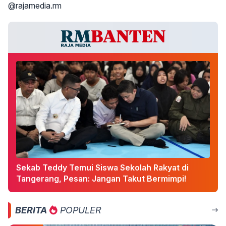
@rajamedia.rm
Sekab Teddy Temui Siswa Sekolah Rakyat di
Tangerang, Pesan: Jangan Takut Bermimpi!
BERITA
POPULER