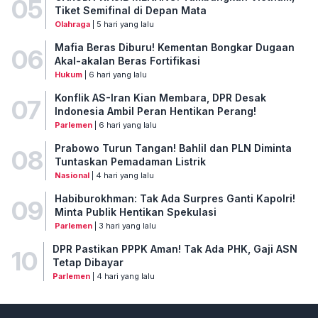
05
Tiket Semifinal di Depan Mata
Olahraga
| 5 hari yang lalu
Mafia Beras Diburu! Kementan Bongkar Dugaan
06
Akal-akalan Beras Fortifikasi
Hukum
| 6 hari yang lalu
Konflik AS-Iran Kian Membara, DPR Desak
07
Indonesia Ambil Peran Hentikan Perang!
Parlemen
| 6 hari yang lalu
Prabowo Turun Tangan! Bahlil dan PLN Diminta
08
Tuntaskan Pemadaman Listrik
Nasional
| 4 hari yang lalu
Habiburokhman: Tak Ada Surpres Ganti Kapolri!
09
Minta Publik Hentikan Spekulasi
Parlemen
| 3 hari yang lalu
DPR Pastikan PPPK Aman! Tak Ada PHK, Gaji ASN
10
Tetap Dibayar
Parlemen
| 4 hari yang lalu