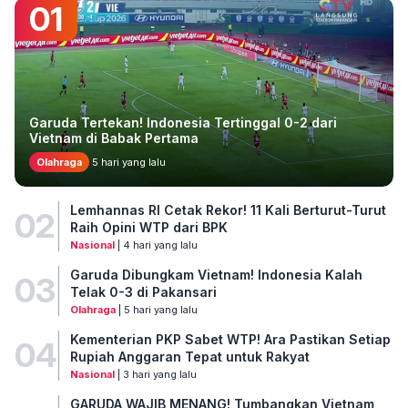
01
Garuda Tertekan! Indonesia Tertinggal 0-2 dari
Vietnam di Babak Pertama
Olahraga
5 hari yang lalu
Lemhannas RI Cetak Rekor! 11 Kali Berturut-Turut
02
Raih Opini WTP dari BPK
Nasional
| 4 hari yang lalu
Garuda Dibungkam Vietnam! Indonesia Kalah
03
Telak 0-3 di Pakansari
Olahraga
| 5 hari yang lalu
Kementerian PKP Sabet WTP! Ara Pastikan Setiap
04
Rupiah Anggaran Tepat untuk Rakyat
Nasional
| 3 hari yang lalu
GARUDA WAJIB MENANG! Tumbangkan Vietnam,