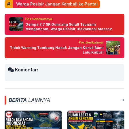
 Warga Pesisir Jangan Kembali ke Pantai
Pos Sebelumnya:
Gempa 7,7 SR Guncang Sulut! Tsunami
Mengancam, Warga Pesisir Dievakuasi Massal!
Pos Berikutnya:
Titiek Warning Tambang Nakal: Jangan Keruk Bumi
Lalu Kabur!
Komentar:
BERITA
LAINNYA