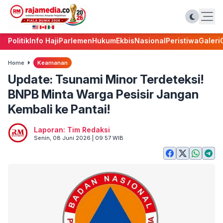
Politik
Info Haji
Parlemen
Hukum
Ekbis
Nasional
Peristiwa
Galeri
Home
Keamanan
Update: Tsunami Minor Terdeteksi!
BNPB Minta Warga Pesisir Jangan
Kembali ke Pantai!
Laporan: Tim Redaksi
Senin, 08 Juni 2026 | 09:57 WIB