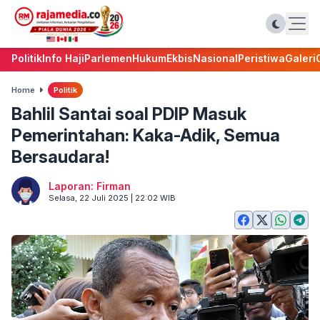
Politik
Info Haji
Parlemen
Hukum
Ekbis
Nasional
Peristiwa
Galeri
Home
Politik
Bahlil Santai soal PDIP Masuk
Pemerintahan: Kaka-Adik, Semua
Bersaudara!
Laporan: Firman
Selasa, 22 Juli 2025 | 22:02 WIB