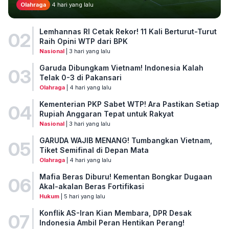
Olahraga
4 hari yang lalu
Lemhannas RI Cetak Rekor! 11 Kali Berturut-Turut
02
Raih Opini WTP dari BPK
Nasional
| 3 hari yang lalu
Garuda Dibungkam Vietnam! Indonesia Kalah
03
Telak 0-3 di Pakansari
Olahraga
| 4 hari yang lalu
Kementerian PKP Sabet WTP! Ara Pastikan Setiap
04
Rupiah Anggaran Tepat untuk Rakyat
Nasional
| 3 hari yang lalu
GARUDA WAJIB MENANG! Tumbangkan Vietnam,
05
Tiket Semifinal di Depan Mata
Olahraga
| 4 hari yang lalu
Mafia Beras Diburu! Kementan Bongkar Dugaan
06
Akal-akalan Beras Fortifikasi
Hukum
| 5 hari yang lalu
Konflik AS-Iran Kian Membara, DPR Desak
07
Indonesia Ambil Peran Hentikan Perang!