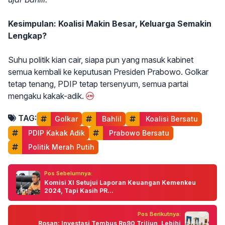
Kesimpulan: Koalisi Makin Besar, Keluarga Semakin
Lengkap?
Suhu politik kian cair, siapa pun yang masuk kabinet
semua kembali ke keputusan Presiden Prabowo. Golkar
tetap tenang, PDIP tetap tersenyum, semua partai
mengaku kakak-adik.
TAG:
Golkar
 Bahlil
 Koalisi Bersatu
 PDIP Kakak Adik
 Prabowo Bersatu
 Politik Merah Putih
Pos Sebelumnya:
Komisi XI Setujui Laporan Keuangan Kemenkeu
2024, Tapi Kasih PR...
Pos Berikutnya:
Rosan: Investasi Tembus Rp90 Triliun, Lebihi