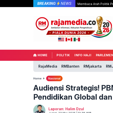
BREAKING
NEWS
Membaca Arah Politik P
HOME
POLITIK
INFO HAJI
PARLEME
RajaMedia
RMBanten
RMjakarta
RMJ
Home
Nasional
Audiensi Strategis! P
Pendidikan Global da
Laporan: Halim Dzul
Jumat, 23 Mei 2025 | 13:38 WIB