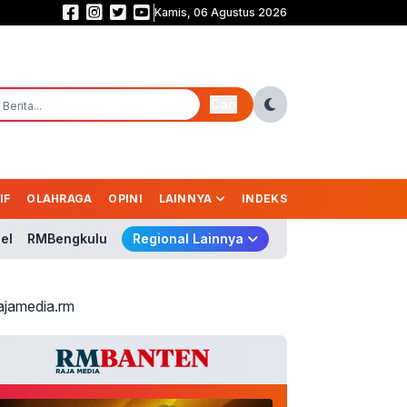
Kamis, 06 Agustus 2026
Komisi I DPR Desak Putus Aliran Dana Judi Online! Nico: Jangan Cuma Bloki
Cari
IF
OLAHRAGA
OPINI
LAINNYA
INDEKS
el
RMBengkulu
Regional Lainnya
ajamedia.rm