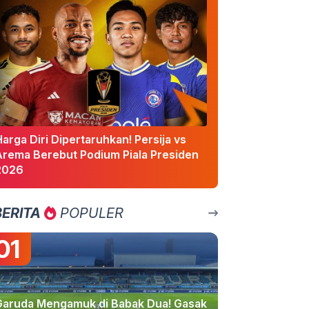
arga Diri Dipertaruhkan! Persija vs
Arema Berebut Podium Piala Presiden
2026
BERITA
POPULER
01
Garuda Mengamuk di Babak Dua! Gasak