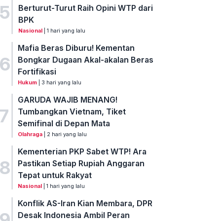
5
Berturut-Turut Raih Opini WTP dari
BPK
Nasional
| 1 hari yang lalu
Mafia Beras Diburu! Kementan
6
Bongkar Dugaan Akal-akalan Beras
Fortifikasi
Hukum
| 3 hari yang lalu
GARUDA WAJIB MENANG!
7
Tumbangkan Vietnam, Tiket
Semifinal di Depan Mata
Olahraga
| 2 hari yang lalu
Kementerian PKP Sabet WTP! Ara
8
Pastikan Setiap Rupiah Anggaran
Tepat untuk Rakyat
Nasional
| 1 hari yang lalu
Konflik AS-Iran Kian Membara, DPR
9
Desak Indonesia Ambil Peran