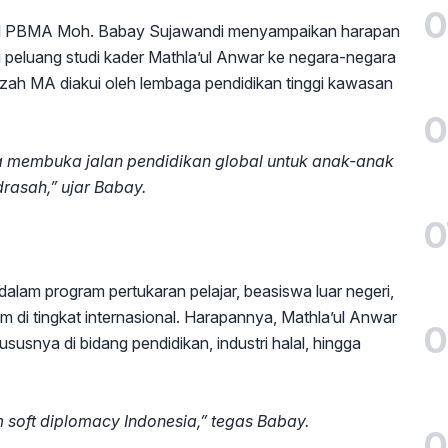
0
eral PBMA Moh. Babay Sujawandi menyampaikan harapan
i peluang studi kader Mathla’ul Anwar ke negara-negara
azah MA diakui oleh lembaga pendidikan tinggi kawasan
0
uga membuka jalan pendidikan global untuk anak-anak
rasah,” ujar Babay.
0
am program pertukaran pelajar, beasiswa luar negeri,
am di tingkat internasional. Harapannya, Mathla’ul Anwar
0
ususnya di bidang pendidikan, industri halal, hingga
 soft diplomacy Indonesia,” tegas Babay.
0