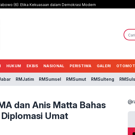
rabowo (6): Etika Kekuasaan dalam Demokrasi Modern
N
HUKUM
EKBIS
NASIONAL
PERISTIWA
GALERI
OTOMOT
abar
RMJatim
RMSumsel
RMSumut
RMSulteng
RMSuls
@r
BMA dan Anis Matta Bahas
n Diplomasi Umat