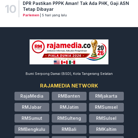
DPR Pastikan PPPK Aman! Tak Ada PHK, Gaji ASN
10
Tetap Dibayar
Parlemen
| 5 hari yang lalu
Bumi Serpong Damai (BSD), Kota Tangerang Selatan
RAJAMEDIA NETWORK
RajaMedia
RMBanten
RMjakarta
RMJabar
RMJatim
RMSumsel
RMSumut
RMSulteng
RMSulsel
RMBengkulu
RMBali
RMKaltim