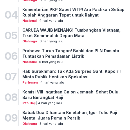
Olahraga
| 6 hari yang lalu
Kementerian PKP Sabet WTP! Ara Pastikan Setiap
04
Rupiah Anggaran Tepat untuk Rakyat
Nasional
| 4 hari yang lalu
GARUDA WAJIB MENANG! Tumbangkan Vietnam,
05
Tiket Semifinal di Depan Mata
Olahraga
| 6 hari yang lalu
Prabowo Turun Tangan! Bahlil dan PLN Diminta
06
Tuntaskan Pemadaman Listrik
Nasional
| 5 hari yang lalu
Habiburokhman: Tak Ada Surpres Ganti Kapolri!
07
Minta Publik Hentikan Spekulasi
Parlemen
| 4 hari yang lalu
Komisi VIII Ingatkan Calon Jemaah! Sehat Dulu,
08
Baru Berangkat Haji
Info Haji
| 4 hari yang lalu
Babak Dua Dihantam Kelelahan, Igor Tolic Puji
09
Mental Juara Pemain Persib
Olahraga
| 5 hari yang lalu