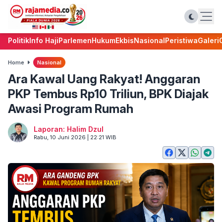
Politik
Info Haji
Parlemen
Hukum
Ekbis
Nasional
Peristiwa
Galeri
Home
Nasional
Ara Kawal Uang Rakyat! Anggaran
PKP Tembus Rp10 Triliun, BPK Diajak
Awasi Program Rumah
Laporan: Halim Dzul
Rabu, 10 Juni 2026 | 22:21 WIB