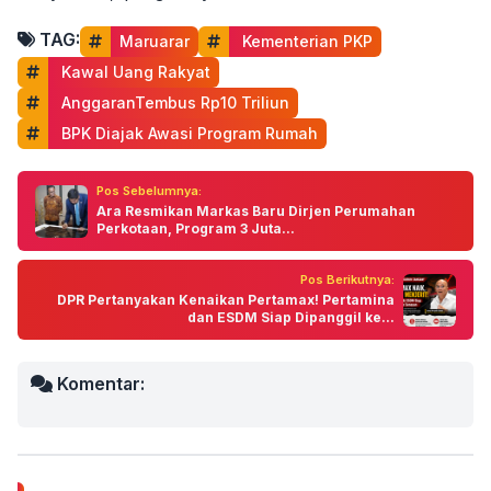
TAG:
Maruarar
 Kementerian PKP
 Kawal Uang Rakyat
 AnggaranTembus Rp10 Triliun
 BPK Diajak Awasi Program Rumah
Pos Sebelumnya:
Ara Resmikan Markas Baru Dirjen Perumahan
Perkotaan, Program 3 Juta...
Pos Berikutnya:
DPR Pertanyakan Kenaikan Pertamax! Pertamina
dan ESDM Siap Dipanggil ke...
Komentar: