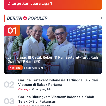
Ditargetkan Juara Liga 1
BERITA
POPULER
01
Lemhannas RI Cetak Rekor! 11 Kali Berturut-Turut Raih
Opini WTP dari BPK
Nasional
5 hari yang lalu
Garuda Tertekan! Indonesia Tertinggal 0-2 dari
02
Vietnam di Babak Pertama
Olahraga
| 6 hari yang lalu
Garuda Dibungkam Vietnam! Indonesia Kalah
03
Telak 0-3 di Pakansari