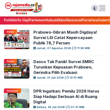
Politik
Info Haji
Parlemen
Hukum
Ekbis
Nasional
Peristiwa
Galeri
Prabowo-Gibran Masih Digdaya!
Politik
Survei LSI Catat Kepercayaan
Publik 78,7 Persen
Jumat, 07 Agustus 2026 |
11:36 WIB
Dasco Tak Panik! Survei SMRC
Politik
Turunkan Kepuasan Prabowo,
Gerindra Pilih Evaluasi
Jumat, 31 Juli 2026 |
13:10 WIB
DPR Ingatkan: Pemilu 2029 Harus
Parlemen
Siap Hadapi Serbuan AI di Ruang
Digital
Selasa, 28 Juli 2026 |
07:41 WIB