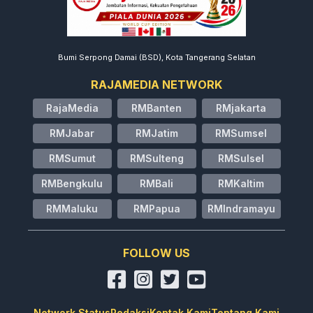
Bumi Serpong Damai (BSD), Kota Tangerang Selatan
RAJAMEDIA NETWORK
RajaMedia
RMBanten
RMjakarta
RMJabar
RMJatim
RMSumsel
RMSumut
RMSulteng
RMSulsel
RMBengkulu
RMBali
RMKaltim
RMMaluku
RMPapua
RMIndramayu
FOLLOW US
Network Status
Redaksi
Kontak Kami
Tentang Kami