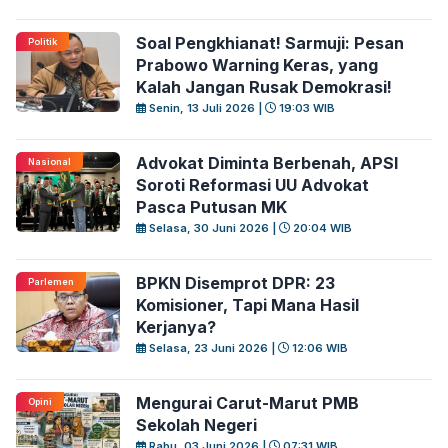
Soal Pengkhianat! Sarmuji: Pesan
Politik
Prabowo Warning Keras, yang
Kalah Jangan Rusak Demokrasi!
Senin, 13 Juli 2026 |
19:03 WIB
Advokat Diminta Berbenah, APSI
Nasional
Soroti Reformasi UU Advokat
Pasca Putusan MK
Selasa, 30 Juni 2026 |
20:04 WIB
BPKN Disemprot DPR: 23
Parlemen
Komisioner, Tapi Mana Hasil
Kerjanya?
Selasa, 23 Juni 2026 |
12:06 WIB
Mengurai Carut-Marut PMB
Opini
Sekolah Negeri
Rabu, 03 Juni 2026 |
07:31 WIB