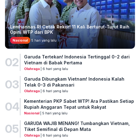
Lemhannas RI Cetak Rekor! 11 Kali Berturut-Turut Raih
Opini WTP dari BPK
Nasional
5 hari yang lalu
Garuda Tertekan! Indonesia Tertinggal 0-2 dari
02
Vietnam di Babak Pertama
Olahraga
| 6 hari yang lalu
Garuda Dibungkam Vietnam! Indonesia Kalah
03
Telak 0-3 di Pakansari
Olahraga
| 6 hari yang lalu
Kementerian PKP Sabet WTP! Ara Pastikan Setiap
04
Rupiah Anggaran Tepat untuk Rakyat
Nasional
| 5 hari yang lalu
GARUDA WAJIB MENANG! Tumbangkan Vietnam,
05
Tiket Semifinal di Depan Mata
Olahraga
| 6 hari yang lalu