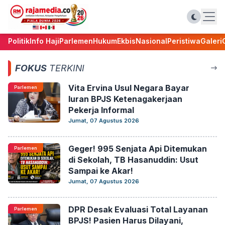
Politik
Info Haji
Parlemen
Hukum
Ekbis
Nasional
Peristiwa
Galeri
FOKUS
TERKINI
Vita Ervina Usul Negara Bayar
Parlemen
Iuran BPJS Ketenagakerjaan
Pekerja Informal
Jumat, 07 Agustus 2026
Geger! 995 Senjata Api Ditemukan
Parlemen
di Sekolah, TB Hasanuddin: Usut
Sampai ke Akar!
Jumat, 07 Agustus 2026
DPR Desak Evaluasi Total Layanan
Parlemen
BPJS! Pasien Harus Dilayani,