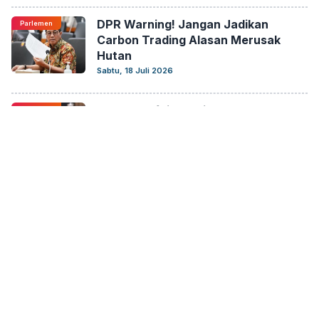
DPR Warning! Jangan Jadikan
Parlemen
Carbon Trading Alasan Merusak
Hutan
Sabtu, 18 Juli 2026
Ahmad Safei Warning! Jangan
Parlemen
Suruh Guru Jadi Tukang Bersih
Sekolah Rakyat
Sabtu, 18 Juli 2026
Netty Ingatkan BGN: Jangan Kelola
Parlemen
MBG Pakai Instruksi Lisan!
Sabtu, 18 Juli 2026
UMKM Dihabisi Banjir Impor! DPR
Ekbis
Semprot Kemendag: Mana
Perlindungan Produk Lokal?
Sabtu, 18 Juli 2026