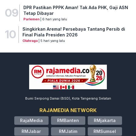
DPR Pastikan PPPK Aman! Tak Ada PHK, Gaji ASN
09
Tetap Dibayar
Parlemen
| 6 hari yang lalu
Singkirkan Arema! Persebaya Tantang Persib di
10
Final Piala Presiden 2026
Olahraga
| 5 hari yang lalu
Bumi Serpong Damai (BSD), Kota Tangerang Selatan
RAJAMEDIA NETWORK
RajaMedia
RMBanten
RMjakarta
RMJabar
RMJatim
RMSumsel