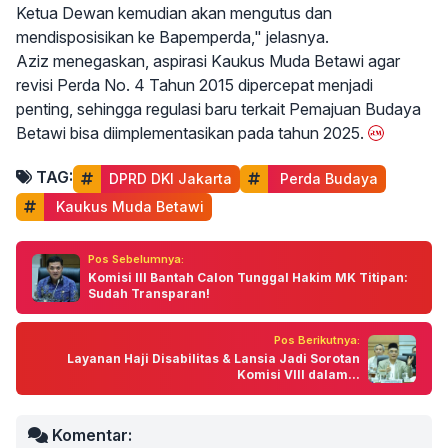
Ketua Dewan kemudian akan mengutus dan
mendisposisikan ke Bapemperda," jelasnya.
Aziz menegaskan, aspirasi Kaukus Muda Betawi agar
revisi Perda No. 4 Tahun 2015 dipercepat menjadi
penting, sehingga regulasi baru terkait Pemajuan Budaya
Betawi bisa diimplementasikan pada tahun 2025.
TAG:
DPRD DKI Jakarta
 Perda Budaya
 Kaukus Muda Betawi
Pos Sebelumnya:
Komisi III Bantah Calon Tunggal Hakim MK Titipan:
Sudah Transparan!
Pos Berikutnya:
Layanan Haji Disabilitas & Lansia Jadi Sorotan
Komisi VIII dalam...
Komentar: