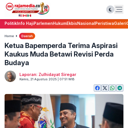
Politik
Info Haji
Parlemen
Hukum
Ekbis
Nasional
Peristiwa
Galeri
Home
Daerah
Ketua Bapemperda Terima Aspirasi
Kaukus Muda Betawi Revisi Perda
Budaya
Laporan: Zulhidayat Siregar
Kamis, 21 Agustus 2025 | 07:51 WIB