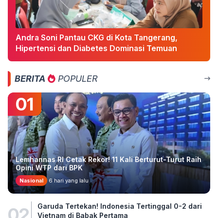
Andra Soni Pantau CKG di Kota Tangerang,
Hipertensi dan Diabetes Dominasi Temuan
BERITA
POPULER
01
Lemhannas RI Cetak Rekor! 11 Kali Berturut-Turut Raih
Opini WTP dari BPK
Nasional
6 hari yang lalu
Garuda Tertekan! Indonesia Tertinggal 0-2 dari
02
Vietnam di Babak Pertama