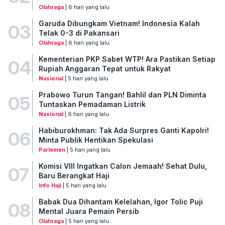
Olahraga
| 6 hari yang lalu
Garuda Dibungkam Vietnam! Indonesia Kalah
03
Telak 0-3 di Pakansari
Olahraga
| 6 hari yang lalu
Kementerian PKP Sabet WTP! Ara Pastikan Setiap
04
Rupiah Anggaran Tepat untuk Rakyat
Nasional
| 5 hari yang lalu
Prabowo Turun Tangan! Bahlil dan PLN Diminta
05
Tuntaskan Pemadaman Listrik
Nasional
| 6 hari yang lalu
Habiburokhman: Tak Ada Surpres Ganti Kapolri!
06
Minta Publik Hentikan Spekulasi
Parlemen
| 5 hari yang lalu
Komisi VIII Ingatkan Calon Jemaah! Sehat Dulu,
07
Baru Berangkat Haji
Info Haji
| 5 hari yang lalu
Babak Dua Dihantam Kelelahan, Igor Tolic Puji
08
Mental Juara Pemain Persib
Olahraga
| 5 hari yang lalu