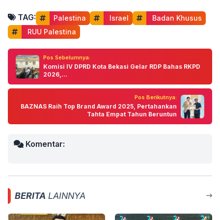
TAG:
Palestina
 Israel
 Badan Khusus
 RUU Palestina
Pos Sebelumnya:
Komisi IV DPRD Kota Bekasi Gelar RDP Bahas RKPD
2026,...
Pos Berikutnya:
BAZNAS Raih Top Brand Award 2025, Pertahankan
Tahta Empat Tahun Beruntun
Komentar:
BERITA
LAINNYA