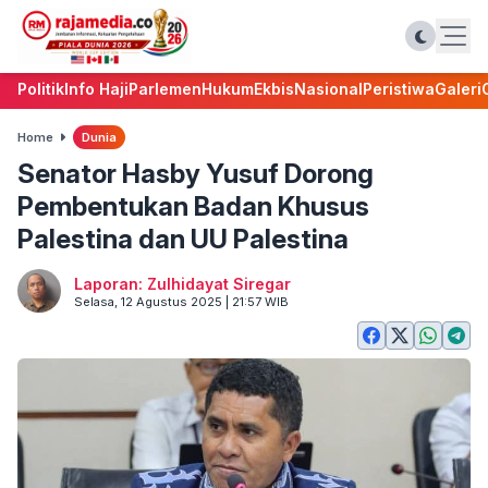
Politik
Info Haji
Parlemen
Hukum
Ekbis
Nasional
Peristiwa
Galeri
Home
Dunia
Senator Hasby Yusuf Dorong
Pembentukan Badan Khusus
Palestina dan UU Palestina
Laporan: Zulhidayat Siregar
Selasa, 12 Agustus 2025 | 21:57 WIB