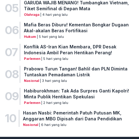
GARUDA WAJIB MENANG! Tumbangkan Vietnam,
05
Tiket Semifinal di Depan Mata
Olahraga
| 4 hari yang lalu
Mafia Beras Diburu! Kementan Bongkar Dugaan
06
Akal-akalan Beras Fortifikasi
Hukum
| 5 hari yang lalu
Konflik AS-Iran Kian Membara, DPR Desak
07
Indonesia Ambil Peran Hentikan Perang!
Parlemen
| 5 hari yang lalu
Prabowo Turun Tangan! Bahlil dan PLN Diminta
08
Tuntaskan Pemadaman Listrik
Nasional
| 3 hari yang lalu
Habiburokhman: Tak Ada Surpres Ganti Kapolri!
09
Minta Publik Hentikan Spekulasi
Parlemen
| 2 hari yang lalu
Hasan Nasbi: Pemerintah Patuh Putusan MK,
10
Anggaran MBG Dipisah dari Dana Pendidikan
Nasional
| 6 hari yang lalu