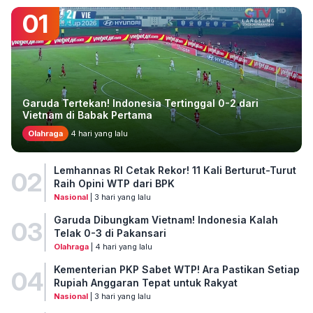
01
Garuda Tertekan! Indonesia Tertinggal 0-2 dari
Vietnam di Babak Pertama
Olahraga
4 hari yang lalu
Lemhannas RI Cetak Rekor! 11 Kali Berturut-Turut
02
Raih Opini WTP dari BPK
Nasional
| 3 hari yang lalu
Garuda Dibungkam Vietnam! Indonesia Kalah
03
Telak 0-3 di Pakansari
Olahraga
| 4 hari yang lalu
Kementerian PKP Sabet WTP! Ara Pastikan Setiap
04
Rupiah Anggaran Tepat untuk Rakyat
Nasional
| 3 hari yang lalu