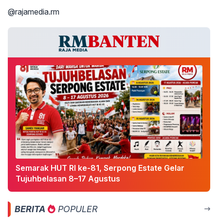
@rajamedia.rm
Semarak HUT RI ke-81, Serpong Estate Gelar
Tujuhbelasan 8–17 Agustus
BERITA
POPULER