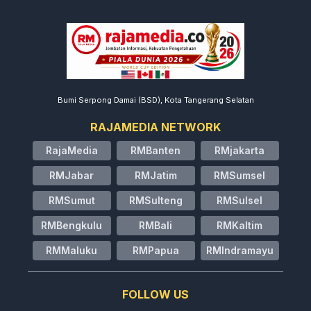
Bumi Serpong Damai (BSD), Kota Tangerang Selatan
RAJAMEDIA NETWORK
RajaMedia
RMBanten
RMjakarta
RMJabar
RMJatim
RMSumsel
RMSumut
RMSulteng
RMSulsel
RMBengkulu
RMBali
RMKaltim
RMMaluku
RMPapua
RMIndramayu
FOLLOW US